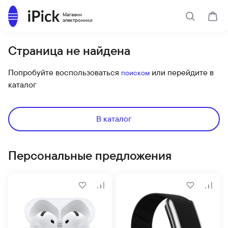
Каталог
Магазин
Поиск
Корз
электроники
Страница не найдена
Попробуйте воспользоваться
или перейдите в
поиском
каталог
В каталог
Персональные предложения
В избранное
Сравнить
В избранн
Срав