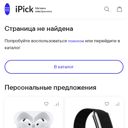
Каталог
Магазин
Поиск
Корз
электроники
Страница не найдена
Попробуйте воспользоваться
или перейдите в
поиском
каталог
В каталог
Персональные предложения
В избранное
Сравнить
В избранн
Срав