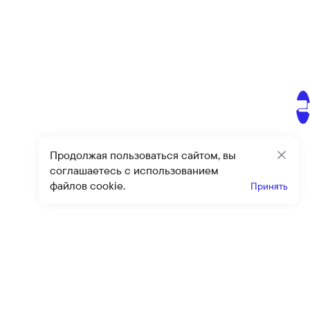
Продолжая пользоваться сайтом, вы
Закр
соглашаетесь с использованием
файлов cookie.
Принять
Получайте эксклюзивные
предложения и скидки
Подпи