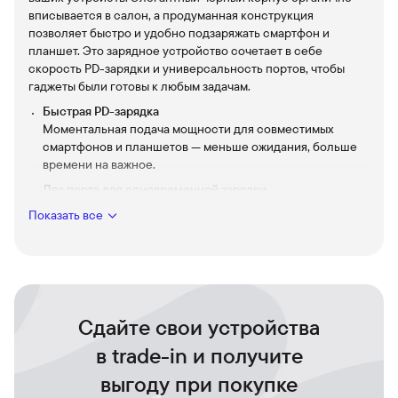
вписывается в салон, а продуманная конструкция
позволяет быстро и удобно подзаряжать смартфон и
планшет. Это зарядное устройство сочетает в себе
скорость PD-зарядки и универсальность портов, чтобы
гаджеты были готовы к любым задачам.
Быстрая PD-зарядка
Моментальная подача мощности для совместимых
смартфонов и планшетов — меньше ожидания, больше
времени на важное.
Два порта для одновременной зарядки
Два порта дают возможность заряжать несколько
Показать все
устройств сразу — удобно для водителя и пассажиров.
Компактный чёрный дизайн
Стильно смотрится в любом салоне и не мешает
свободной посадке, придавая поездкам аккуратный и
современный вид.
Сдайте свои устройства
Надёжная защита устройств
Защищает от перегрева и перепадов напряжения,
в trade-in и получите
сохраняет батарею и ваше спокойствие в дороге.
выгоду при покупке
Выберите Power Drive PD + 2, чтобы каждый километр