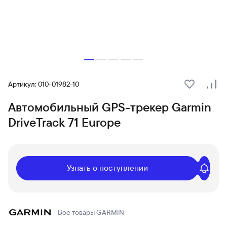
Артикул: 010-01982-10
В избранн
Сра
Автомобильный GPS-трекер Garmin
DriveTrack 71 Europe
Узнать о поступлении
Все товары
GARMIN