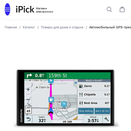
Каталог
Магазин
Поиск
Корз
электроники
Главная
Каталог
Товары для дома и отдыха
Автомобильный GPS-треке
GARMIN
Купить Автомобильный GPS-трекер Garmin DriveTrack 71 Eu