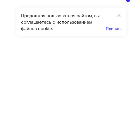
Продолжая пользоваться сайтом, вы
Закр
соглашаетесь с использованием
файлов cookie.
Принять
Получайте эксклюзивные
предложения и скидки
Подпи
Подписываясь на рассылку, вы соглашаетесь с условиями
оферты
и
политики конфиденциальности
Каталог
Помощь