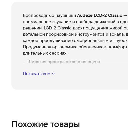
Беспроводные наушники
Audeze LCD-2 Сlassic
—
премиальное звучание и свобода движений в од
решении. LCD-2 Сlassic дарят ощущение живой с
детальной прорисовкой инструментов и вокала, 
каждое прослушивание эмоциональным и глубок
Продуманная эргономика обеспечивает комфорт
длительных сессиях.
Широкая пространственная сцена
Позволяет почувствовать расположение инстр
Показать все
вокала как на живом выступлении, создавая по
музыкальное погружение.
Высокая детализация
Выявляет тонкие нюансы записи — от текстур 
до дыхания исполнителя, что приносит новые 
знакомых треков.
Беспроводная свобода
Похожие товары
Стабильное соединение даёт возможность