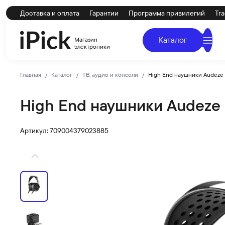
Доставка и оплата
Гарантии
Программа привилегий
Tra
Каталог
Магазин
электроники
Главная
Каталог
ТВ, аудио и консоли
High End наушники Audeze 
High End наушники Audeze 
Audeze
Купить High End наушники Audeze LCD-2 Сlassic по низ
Артикул: 709004379023885