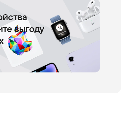
ойства
чите выгоду
х