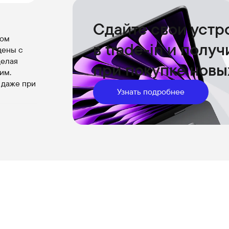
Сдайте свои устр
ном
в trade-in и полу
цены с
делая
при покупке новы
им.
 даже при
Узнать подробнее
ументов и
лное
акустики
эмоции от