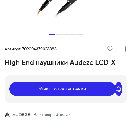
Артикул: 709004379023888
В избранн
Сра
High End наушники Audeze LCD-X
Узнать о поступлении
Все товары
Audeze