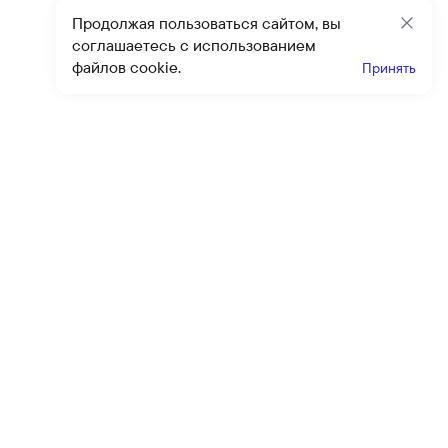
Продолжая пользоваться сайтом, вы
Закр
соглашаетесь с использованием
файлов cookie.
Принять
Получайте эксклюзивные
предложения и скидки
Подпи
Подписываясь на рассылку, вы соглашаетесь с условиями
оферты
и
политики конфиденциальности
Каталог
Помощь
Клиентский сервис