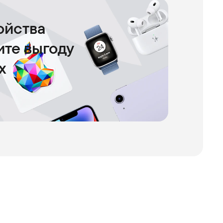
ойства
чите выгоду
х