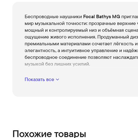
Беспроводные наушники
Focal Bathys MG
пригла
мир музыкальной точности: прозрачные верхние 
мощный и контролируемый низ и объёмная сцена
ощущение живого исполнения. Продуманный диз
премиальными материалами сочетает лёгкость и
элегантность, а интуитивное управление и надё
беспроводное соединение позволяют наслаждат
музыкой без лишних усилий.
Исключительное звучание
Показать все
Тщательно выверенная акустика отдаёт нюанс
эмоции композиций, делая каждую песню глуб
ближе.
Премиальные материалы и стиль
Аккуратная отделка и прочная конструкция
подчёркивают статус и долговечность, при это
оставаясь лёгкими в использовании.
Похожие товары
Комфорт для длительных прослушиваний