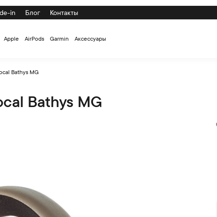
de-in
Блог
Контакты
Apple
AirPods
Garmin
Аксессуары
cal Bathys MG
cal Bathys MG
кой цене с доставкой и самовывозом по СПб и России на офи