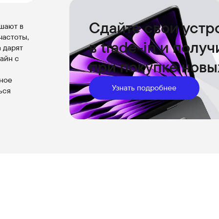
Сдайте свои устр
шают в
частоты,
в trade-in и полу
 дарят
айн с
при покупке новы
жное
Узнать подробнее
ься
ы и
же и
м