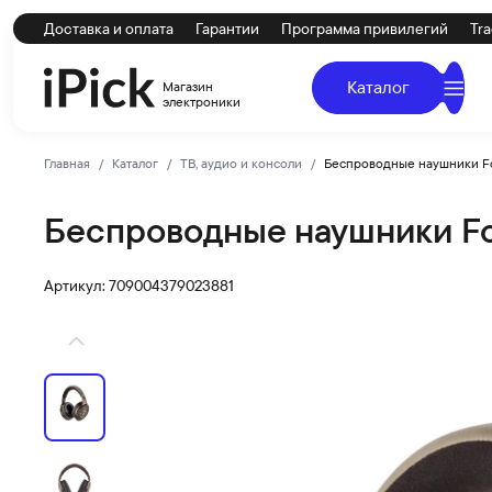
Доставка и оплата
Гарантии
Программа привилегий
Tra
Каталог
Магазин
электроники
Главная
Каталог
ТВ, аудио и консоли
Беспроводные наушники Fo
Беспроводные наушники Fo
Focal
Купить Беспроводные наушники Focal Bathys MG по низ
Артикул: 709004379023881