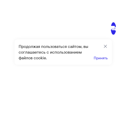
Продолжая пользоваться сайтом, вы
Закр
соглашаетесь с использованием
файлов cookie.
Принять
Получайте эксклюзивные
предложения и скидки
Подпи
Подписываясь на рассылку, вы соглашаетесь с условиями
оферты
и
политики конфиденциальности