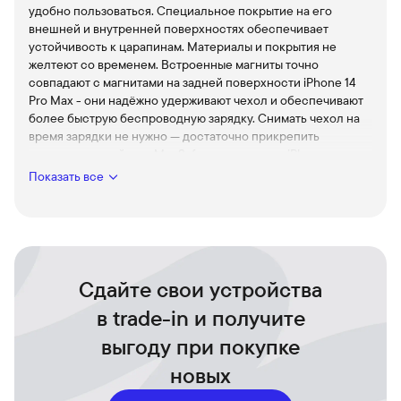
удобно пользоваться. Специальное покрытие на его
внешней и внутренней поверхностях обеспечивает
устойчивость к царапинам. Материалы и покрытия не
желтеют со временем. Встроенные магниты точно
совпадают с магнитами на задней поверхности iPhone 14
Pro Max - они надёжно удерживают чехол и обеспечивают
более быструю беспроводную зарядку. Снимать чехол на
время зарядки не нужно — достаточно прикрепить
зарядное устройство MagSafe или положить iPhone на
зарядное устройство стандарта Qi.
Показать все
Сдайте свои устройства
в trade-in и получите
выгоду при покупке
новых