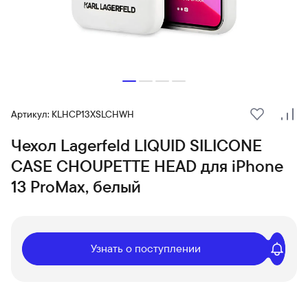
Артикул: KLHCP13XSLCHWH
В избранн
Сра
Чехол Lagerfeld LIQUID SILICONE
CASE CHOUPETTE HEAD для iPhone
13 ProMax, белый
Узнать о поступлении