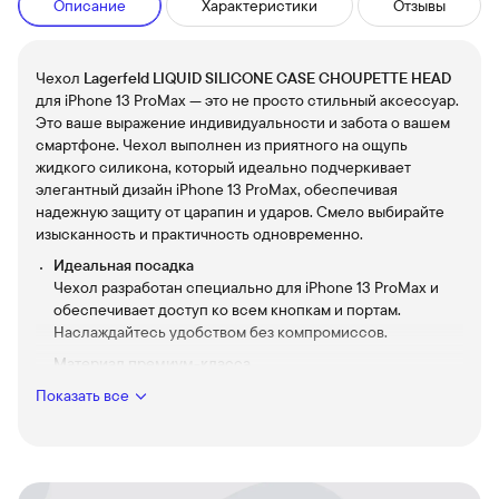
Описание
Характеристики
Отзывы
Чехол
Lagerfeld LIQUID SILICONE CASE CHOUPETTE HEAD
для iPhone 13 ProMax — это не просто стильный аксессуар.
Это ваше выражение индивидуальности и забота о вашем
смартфоне. Чехол выполнен из приятного на ощупь
жидкого силикона, который идеально подчеркивает
элегантный дизайн iPhone 13 ProMax, обеспечивая
надежную защиту от царапин и ударов. Смело выбирайте
изысканность и практичность одновременно.
Идеальная посадка
Чехол разработан специально для iPhone 13 ProMax и
обеспечивает доступ ко всем кнопкам и портам.
Наслаждайтесь удобством без компромиссов.
Материал премиум-класса
Жидкий силикон не только приятен на ощупь, но и
Показать все
добавляет дополнительный уровень защиты вашему
смартфону. Забудьте о царапинах и потертостях.
Стильный дизайн Choupette
Легендарный образ Choupette от Карла Лагерфельда