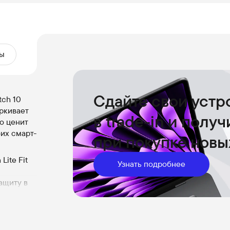
ы
Сдайте свои устр
tch 10
ркивает
в trade-in и полу
то ценит
оих смарт-
при покупке новы
Lite Fit
Узнать подробнее
ащиту в
ожидания,