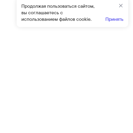
Продолжая пользоваться сайтом,
Закр
вы соглашаетесь с
использованием файлов cookie.
Принять
Подписат
овиями
оферты
и
политики конфиденциальности
Клиентский сервис
Контакты
Блог
Программа привилегий
Политика конфиденциальности