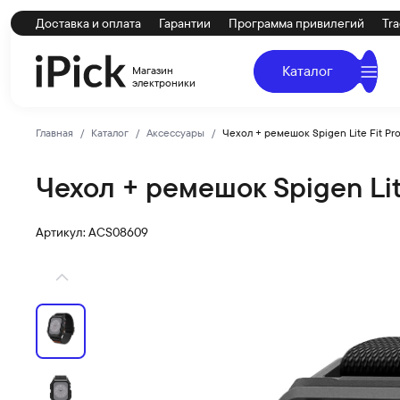
Доставка и оплата
Гарантии
Программа привилегий
Tra
Каталог
Магазин
электроники
Главная
Каталог
Аксессуары
Чехол + ремешок Spigen Lite Fit Pr
Чехол + ремешок Spigen Lit
Spigen
Купить Чехол + ремешок Spigen Lite Fit Pro для Apple 
Артикул: ACS08609