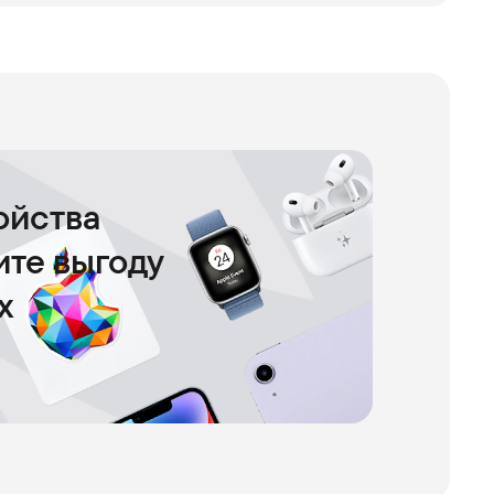
ойства
чите выгоду
х