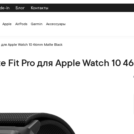
de-in
Блог
Контакты
Apple
AirPods
Garmin
Аксессуары
o для Apple Watch 10 46mm Matte Black
e Fit Pro для Apple Watch 10 4
Watch 10 46mm Matte Black по низкой цене с доставкой и сам