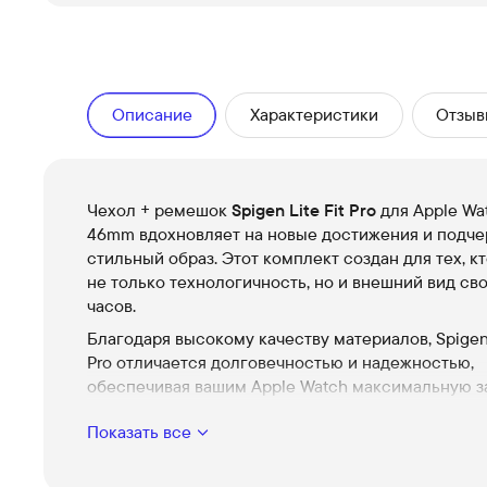
Описание
Характеристики
Отзыв
Чехол + ремешок
Spigen Lite Fit Pro
для Apple Wa
46mm вдохновляет на новые достижения и подче
стильный образ. Этот комплект создан для тех, к
не только технологичность, но и внешний вид св
часов.
Благодаря высокому качеству материалов, Spigen 
Pro отличается долговечностью и надежностью,
обеспечивая вашим Apple Watch максимальную з
сочетании с элегантным дизайном. Превзойдите 
Показать все
сочетая удобство и эстетику.
Идеальная защита