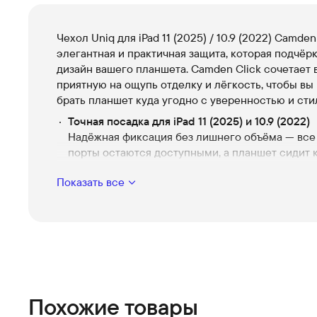
Чехол Uniq для iPad 11 (2025) / 10.9 (2022) Camden
элегантная и практичная защита, которая подчёр
дизайн вашего планшета. Camden Click сочетает 
приятную на ощупь отделку и лёгкость, чтобы вы
брать планшет куда угодно с уверенностью и сти
Точная посадка для iPad 11 (2025) и 10.9 (2022)
Надёжная фиксация без лишнего объёма — все
порты остаются доступными, а планшет сидит 
влитой.
Показать все
Интеллектуальный механизм Click
Быстрая фиксация и удобное снятие — одно дв
планшет готов к работе или отдыху.
Удобные положения подставки
Несколько углов наклона для набора текста,
видеозвонков и просмотра контента — гибкост
любого сценария.
Похожие товары
Защита в тонком корпусе