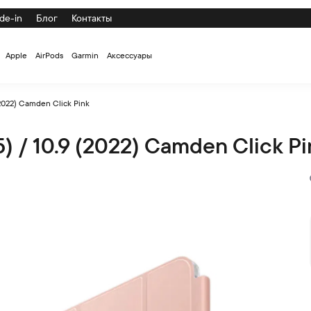
de-in
Блог
Контакты
Apple
AirPods
Garmin
Аксессуары
(2022) Camden Click Pink
) / 10.9 (2022) Camden Click Pi
den Click Pink по низкой цене с доставкой и самовывозом по 