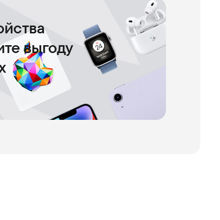
ойства
чите выгоду
х