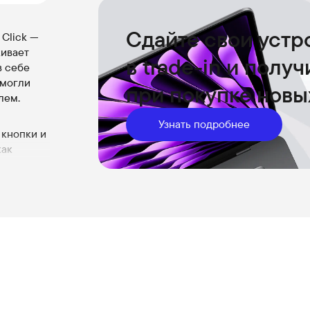
Сдайте свои устр
 Click —
кивает
в trade-in и полу
в себе
 могли
при покупке новы
лем.
Узнать подробнее
 кнопки и
как
ижение, и
ь для