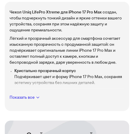
Чехол Uniq LifePro Xtreme для iPhone 17 Pro Max
создан,
чтобы подчеркнуть тонкий дизайн и яркие оттенки вашего
устройства, сохраняя при этом надёжную защиту и
ощущение премиальности.
Лёгкий и прозрачный аксессуар для смартфона сочетает
изысканную прозрачность с продуманной защитой: он
подчёркивает оригинальные линии iPhone 17 Pro Max и
оставляет полный доступ к камере, кнопкам и
беспроводной зарядке, даря уверенность в любом дне.
Кристально прозрачный корпус
Подчёркивает цвет и форму iPhone 17 Pro Max, сохраняя
эстетику устройства без лишних деталей.
Усиленная защита по периметру
Амортизирующие края гасят ударные нагрузки и
Показать все
защищают устройство при случайных падениях.
Тонкий профиль и удобство использования
Минималистичный дизайн не утяжеляет смартфон и
легко помещается в кармане или сумке.
Поддержка беспроводной зарядки