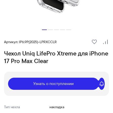
Артикул: IP6.9P(2025)-LPRXCCLR
В избранн
Сра
Чехол Uniq LifePro Xtreme для iPhone
17 Pro Max Clear
Узнать о поступлении
Тип чехла
накладка