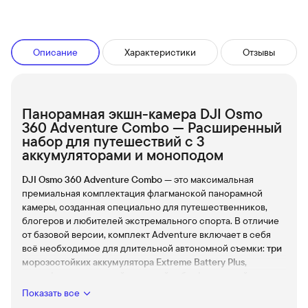
Описание
Характеристики
Отзывы
Панорамная экшн-камера DJI Osmo
360 Adventure Combo — Расширенный
набор для путешествий с 3
аккумуляторами и моноподом
DJI Osmo 360 Adventure Combo
— это максимальная
премиальная комплектация флагманской панорамной
камеры, созданная специально для путешественников,
блогеров и любителей экстремального спорта. В отличие
от базовой версии, комплект Adventure включает в себя
всё необходимое для длительной автономной съемки:
три
морозостойких аккумулятора Extreme Battery Plus
,
многофункциональный зарядный хаб и фирменный
невидимый монопод (селфи-палку) длиной 1.2 метра
.
Показать все
Сама камера оснащена передовым
квадратным HDR-