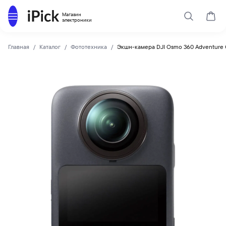
Каталог
Магазин
Поиск
Корз
электроники
Главная
Каталог
Фототехника
Экшн-камера DJI Osmo 360 Adventure
DJI
Купить Экшн-камера DJI Osmo 360 Adventure Combo по низ