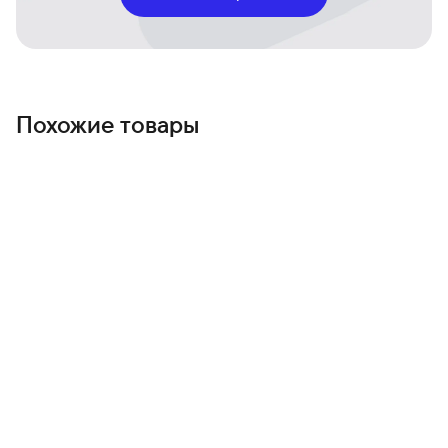
Удобство повседневной жизни: слушайте плейлисты,
оплачивайте покупки и следуйте маршруту без
телефона.
Долгая автономность
Меньше зарядок и больше времени на приключения,
тренировки и важные моменты.
Похожие товары