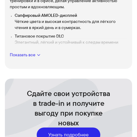
тренировки и в офисе, делая управление активностью
простым и вдохновляющим.
Сапфировый AMOLED-дисплей
Чёткие цвета и высокая контрастность для лёгкого
чтения в яркий день и в сумерках.
Титановое покрытие DLC
Элегантный, лёгкий и устойчивый к следам времени
корпус — сочетание стиля и надёжности.
Показать все
Два ремешка в комплекте
Каштановый кожаный для делового образа и серый
силиконовый для интенсивных тренировок — смена
стиля за секунды.
Точная навигация и спортивные режимы
Поддержка маршрутов, детальная карта и профили для
Сдайте свои устройства
бега, велоспорта, плавания и треккинга — всё для новых
в trade-in и получите
достижений.
Комплексный мониторинг здоровья
выгоду при покупке
Пульс, сон, стресс и VO2max в понятном виде —
новых
инструменты для заботы о себе каждый день.
Музыка, платежи и карты офлайн
Узнать подробнее