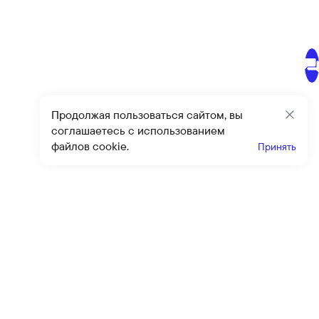
Продолжая пользоваться сайтом, вы
Закр
соглашаетесь с использованием
файлов cookie.
Принять
Получайте эксклюзивные
предложения и скидки
Подпи
Подписываясь на рассылку, вы соглашаетесь с условиями
оферты
и
политики конфиденциальности