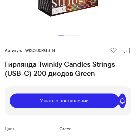
Артикул: TWKC200RGB-G
В избранн
Сра
Гирлянда Twinkly Candles Strings
(USB-C) 200 диодов Green
Узнать о поступлении
Цвет
Green