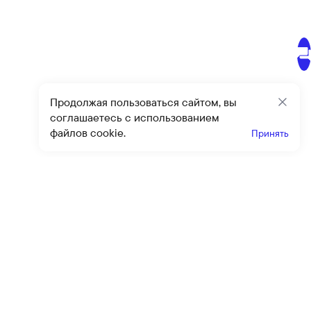
Продолжая пользоваться сайтом, вы
Закр
соглашаетесь с использованием
файлов cookie.
Принять
Получайте эксклюзивные
предложения и скидки
Подпи
Подписываясь на рассылку, вы соглашаетесь с условиями
оферты
и
политики конфиденциальности