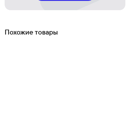
Лёгкая установка и элегантный дизайн
Компактная и гибкая конструкция позволяет быстро
разместить гирлянду, а зелёный цвет гармонирует с
растениями и декором.
Похожие товары