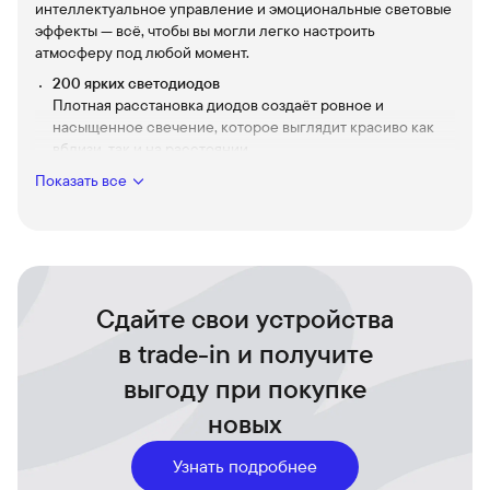
интеллектуальное управление и эмоциональные световые
эффекты — всё, чтобы вы могли легко настроить
атмосферу под любой момент.
200 ярких светодиодов
Плотная расстановка диодов создаёт ровное и
насыщенное свечение, которое выглядит красиво как
вблизи, так и на расстоянии.
USB-C питание
Показать все
Удобное подключение к адаптеру или пауэрбанку —
быстрая и надёжная работа без лишних проводов и
адаптеров.
Управление через приложение и синхронизация с
музыкой
Сдайте свои устройства
Меняйте цвета и эффекты одним касанием, запускайте
анимации, которые реагируют на ритм музыки и
в trade-in и получите
наполняют пространство динамикой.
выгоду при покупке
Гибкие эффекты и персонализация
Сохраняйте любимые сцены, комбинируйте пресеты и
новых
создавайте уникальные световые истории для
праздников и будней.
Узнать подробнее