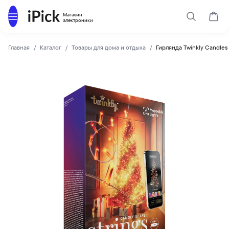
Каталог
Магазин
Поиск
Корз
электроники
Главная
Каталог
Товары для дома и отдыха
Гирлянда Twinkly Candles
Twinkly
Купить Гирлянда Twinkly Candles Strings (USB-C) 200 диод