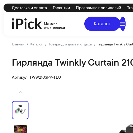
Доставка и оплата
Гарантии
Программа привилегий
Tra
Каталог
Магазин
электроники
Главная
Каталог
Товары для дома и отдыха
Гирлянда Twinkly Curt
Гирлянда Twinkly Curtain 21
Twinkly
Купить Гирлянда Twinkly Curtain 210 диодов (Multicolo
Артикул: TWW210SPP-TEU