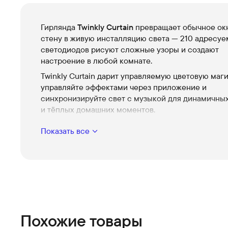
Гирлянда
Twinkly Curtain
превращает обычное ок
стену в живую инсталляцию света — 210 адресу
светодиодов рисуют сложные узоры и создают
настроение в любой комнате.
Twinkly Curtain дарит управляемую цветовую маг
управляйте эффектами через приложение и
синхронизируйте свет с музыкой для динамичны
и тёплых домашних моментов.
210 адресуемых диодов
Показать все
Плотное расположение светодиодов позволяе
создавать детализированные анимации и мягк
градиенты, которые действительно привлекаю
внимание.
Цвет Multicolor
Легко подстраивайте освещение под праздник,
вечернее кино или уютный ужин.
Похожие товары
Управление через приложение и готовые эфф