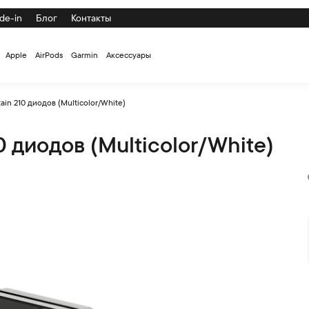
de-in
Блог
Контакты
Apple
AirPods
Garmin
Аксессуары
ain 210 диодов (Multicolor/White)
0 диодов (Multicolor/White)
r/White) по низкой цене с доставкой и самовывозом по СПб и Р