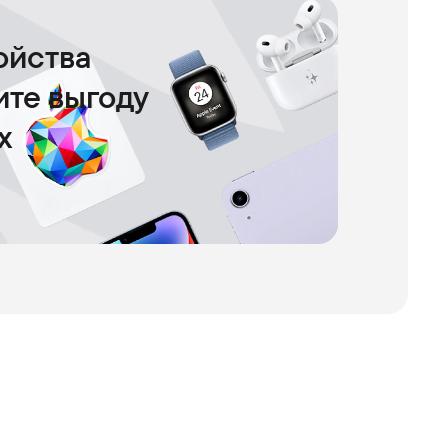
ойства
чите выгоду
х