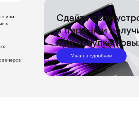
Сдайте свои устр
но или
емых
в trade-in и полу
при покупке новы
ию:
Узнать подробнее
х вечеров
т
ие
т
екты