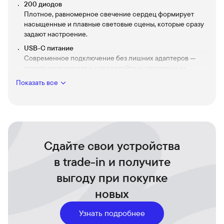
200 диодов
Плотное, равномерное свечение сердец формирует
насыщенные и плавные световые сцены, которые сразу
задают настроение.
USB-C питание
Современное подключение без лишних адаптеров —
просто подключите и наслаждайтесь мгновенным
светом.
Показать все
Универсальность использования
Подходит для праздников, романтических вечеров и
повседневного декора — легко разместить на стене, в
окне или вокруг зеркала.
Сдайте свои устройства
в trade-in и получите
выгоду при покупке
новых
Узнать подробнее