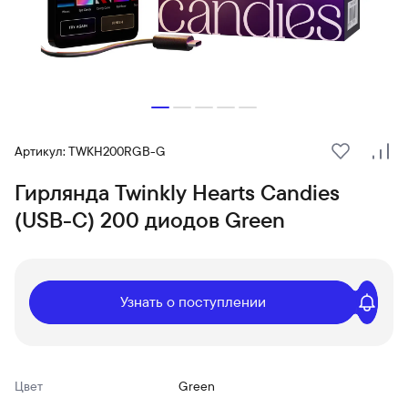
Артикул: TWKH200RGB-G
В избранн
Сра
Гирлянда Twinkly Hearts Candies
(USB-C) 200 диодов Green
Узнать о поступлении
Цвет
Green