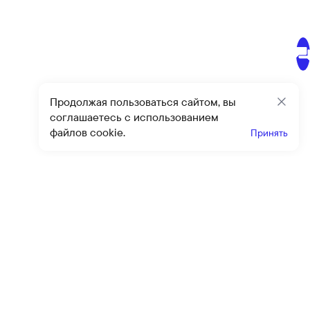
Продолжая пользоваться сайтом, вы
Закр
соглашаетесь с использованием
файлов cookie.
Принять
Получайте эксклюзивные
предложения и скидки
Подпи
Подписываясь на рассылку, вы соглашаетесь с условиями
оферты
и
политики конфиденциальности