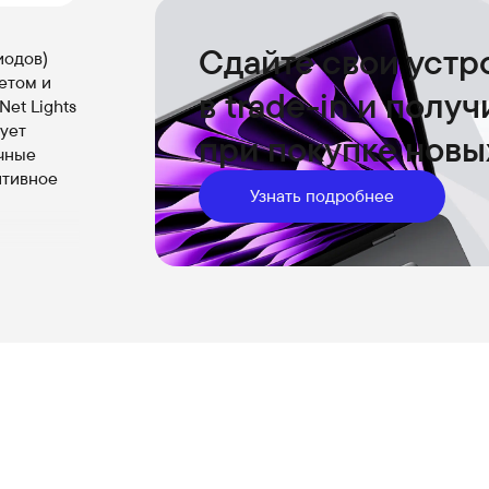
Сдайте свои устр
диодов)
етом и
в trade-in и полу
Net Lights
ует
при покупке новы
ичные
итивное
Узнать подробнее
хности —
 вашего
 света:
 без
бимые