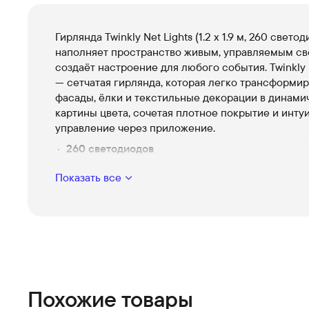
Гирлянда Twinkly Net Lights (1.2 x 1.9 м, 260 свето
наполняет пространство живым, управляемым св
создаёт настроение для любого события. Twinkly 
— сетчатая гирлянда, которая легко трансформир
фасады, ёлки и текстильные декорации в динам
картины цвета, сочетая плотное покрытие и инту
управление через приложение.
260 светодиодов
Плотное и равномерное сияние по всей повер
Показать все
мягкий фон или яркая сцена, выбор зависит от
настроения.
Размер 1.2 x 1.9 м
Удобная сетка для равномерного расположения
быстро оформите стену, ёлку или садовую арку
лишних усилий.
Управление через приложение
Похожие товары
Создавайте цветовые схемы и сохраняйте лю