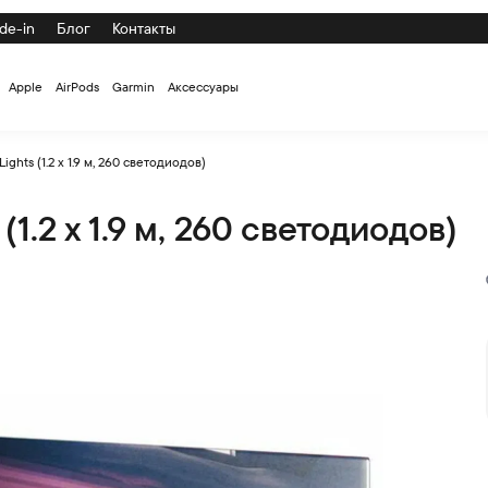
de-in
Блог
Контакты
Apple
AirPods
Garmin
Аксессуары
ights (1.2 x 1.9 м, 260 светодиодов)
(1.2 x 1.9 м, 260 светодиодов)
ветодиодов) по низкой цене с доставкой и самовывозом по СПб 