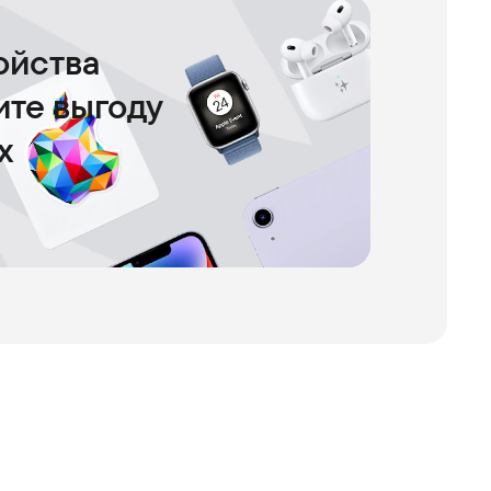
ойства
чите выгоду
х