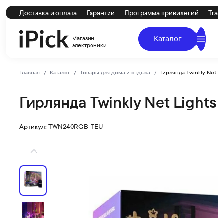
Доставка и оплата
Гарантии
Программа привилегий
Tra
Каталог
Магазин
электроники
Главная
Каталог
Товары для дома и отдыха
Гирлянда Twinkly Net L
Гирлянда Twinkly Net Lights 
Twinkly
Купить Гирлянда Twinkly Net Lights (1.2 x 1.9 м, 260 с
Артикул: TWN240RGB-TEU