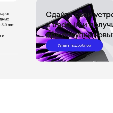
Сдайте свои устр
 дарит
одных
в trade-in и полу
 3.5 mm
при покупке новы
м и
Узнать подробнее
-C —
иков и
мешает
ке.
т
ьзовании