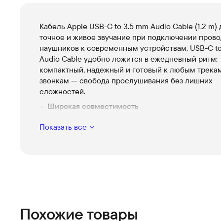
Кабель Apple USB-C to 3.5 mm Audio Cable (1.2 m)
точное и живое звучание при подключении пров
наушников к современным устройствам. USB-C to
Audio Cable удобно ложится в ежедневный ритм:
компактный, надежный и готовый к любым трека
звонкам — свобода прослушивания без лишних
сложностей.
Широкая совместимость
Работает со смартфонами и планшетами с USB
Показать все
подключайте любимые наушники без переходн
настроек.
Оптимальная длина 1.2 m
Достаточно для комфорта дома и в дороге, не 
при использовании и легко укладывается в сум
Компактный и продуманный дизайн
Аккуратная отделка и прочные разъёмы создаю
Похожие товары
ощущение надежности при ежедневном испол