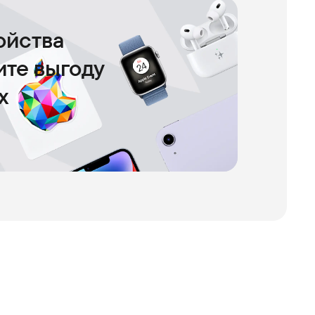
ойства
чите выгоду
х