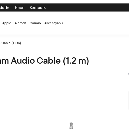
de-in
Блог
Контакты
Apple
AirPods
Garmin
Аксессуары
Cable (1.2 m)
m Audio Cable (1.2 m)
m) по низкой цене с доставкой и самовывозом по СПб и России