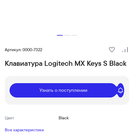
Артикул: 0000-7322
В избранн
Сра
Клавиатура Logitech MX Keys S Black
Узнать о поступлении
Цвет
Black
Все характеристики