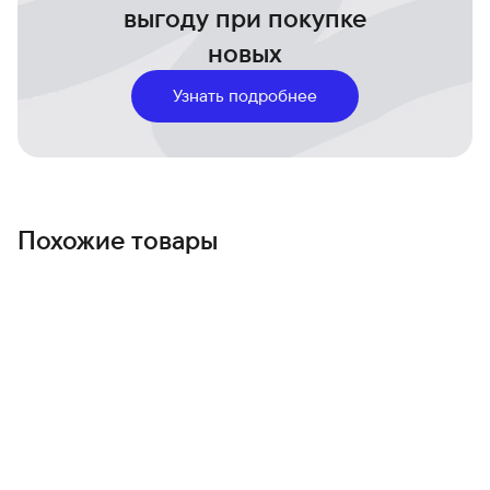
точность хода во время работы.
выгоду при покупке
Попрощайтесь с проскальзыванием
новых
Открытые экраны iPad удобны для просмотра, но неудобны
для работы стилусом.
Узнать подробнее
Стекло не оказывает сопротивления при письме. Даже
если вы попытаетесь контролировать свои штрихи, в итоге
у вас получатся неаккуратные заметки и беспорядочные
линии.
Paperlike устраняет все это, добавляя жесткости вашему
Похожие товары
экрану и помогая создавать более аккуратные штрихи и
прямые линии.
Потрясающая четкость круг, выделяющий слово экрана
Для создания последней версии Paper like бренд
сотрудничал с ведущими компаниями-производителями
пластмасс, чтобы свести к минимуму преломления и
размытие изображения.
В результате получается матовая защитная пленка для
экрана, которая меняет способ вашей работы, не меняя
того, что вы видите.