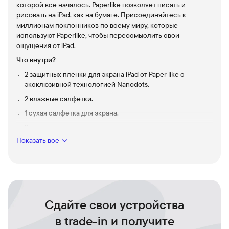
которой все началось. Paperlike позволяет писать и
рисовать на iPad, как на бумаге. Присоединяйтесь к
миллионам поклонников по всему миру, которые
используют Paperlike, чтобы переосмыслить свои
ощущения от iPad.
Что внутри?
2 защитных пленки для экрана iPad от Paper like с
эксклюзивной технологией Nanodots.
2 влажные салфетки.
1 сухая салфетка для экрана.
2 пылеуловителя.
Показать все
2 листа с инструкциями.
Ощущение, что вы как на бумаге. Фирменная технология
Любите писать и рисовать традиционными способами?
В Paperlike используются маленькие микрошарики —
наноточки - для имитации трения и сопротивления
высококачественной бумаги при перемещении стилуса по
Сдайте свои устройства
поверхности вашего iPad.
в trade-in и получите
Такая тактильная обратная связь помогает повысить