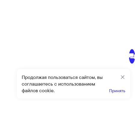
Продолжая пользоваться сайтом, вы
Закр
соглашаетесь с использованием
файлов cookie.
Принять
Получайте эксклюзивные
предложения и скидки