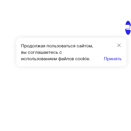
Продолжая пользоваться сайтом,
Закр
вы соглашаетесь с
использованием файлов cookie.
Принять
Подписат
овиями
оферты
и
политики конфиденциальности
Клиентский сервис