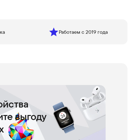
ка
Работаем с 2019 года
ойства
чите выгоду
х