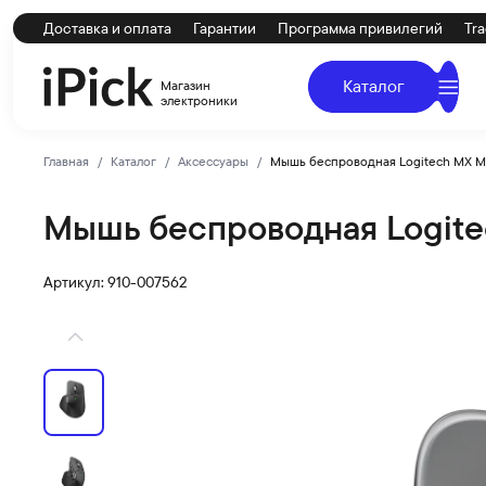
Доставка и оплата
Гарантии
Программа привилегий
Tra
Каталог
Магазин
электроники
Главная
Каталог
Аксессуары
Мышь беспроводная Logitech MX Ma
Мышь беспроводная Logitec
Logitech
Купить Мышь беспроводная Logitech MX Master 4 Graphi
Артикул: 910-007562