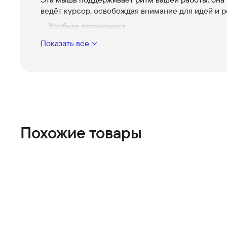
ведёт курсор, освобождая внимание для идей и 
Удобная эргономика
Контурированная конструкция бережно подде
Показать все
руку, уменьшая усталость и позволяя оставатьс
продуктивным долгие часы.
Магнитная прокрутка MagSpeed
Интеллектуальная прокрутка — от плавного ск
точной работы до молниеносного пролистыва
больших документов.
Связь с несколькими устройствами
Похожие товары
Лёгкое переключение между компьютерами и
планшетами сохраняет поток работы без лишн
задержек.
Высокая точность на разных поверхностях
Надёжный сенсор обеспечивает контроль там, 
нужен, — от рабочего стола до гладких поверх
Длительная автономность и быстрая зарядка
Долгое время работы и быстрая подзарядка да