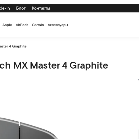
de-in
Блог
Контакты
Apple
AirPods
Garmin
Аксессуары
ster 4 Graphite
h MX Master 4 Graphite
te по низкой цене с доставкой и самовывозом по СПб и Росси