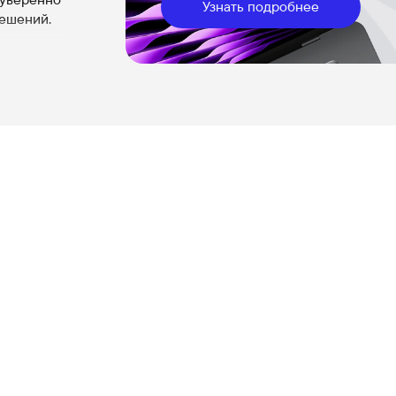
Узнать подробнее
решений.
рживает
я
ролла для
ния
их
где он
ностей.
ют