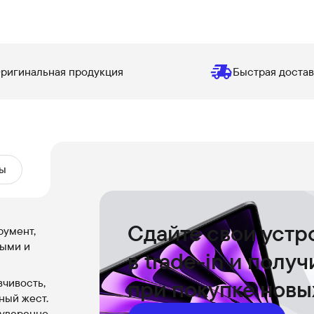
ригинальная продукция
Быстрая достав
ы
Сдайте свои устр
румент,
ными и
в trade-in и полу
при покупке новы
вчивость,
ный жест.
 уверенно