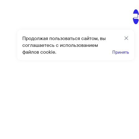
Продолжая пользоваться сайтом, вы
Закр
соглашаетесь с использованием
файлов cookie.
Принять
Получайте эксклюзивные
предложения и скидки
Подпи
Подписываясь на рассылку, вы соглашаетесь с условиями
оферты
и
политики конфиденциальности