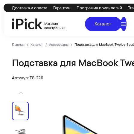
Доставка и оплата
Гарантии
Программа привилегий
Tra
Каталог
Магазин
электроники
Главная
Каталог
Аксессуары
Подставка для MacBook Twelve South
Подставка для MacBook Twel
Twelve south
Купить Подставка для MacBook Twelve South HiRise Pro
Артикул: TS-2211