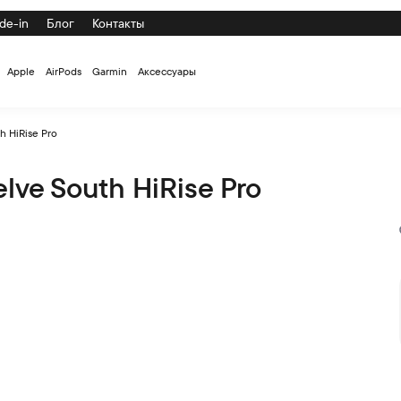
de-in
Блог
Контакты
Apple
AirPods
Garmin
Аксессуары
 HiRise Pro
ve South HiRise Pro
 по низкой цене с доставкой и самовывозом по СПб и России 