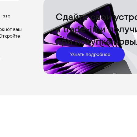
Сдайте свои устр
 это
в trade-in и полу
ркнёт ваш
 Откройте
при покупке новы
Узнать подробнее
ы
анично
оскоши
ook
ер