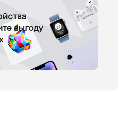
ойства
чите выгоду
х