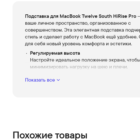
Подставка для MacBook Twelve South HiRise Pro
—
ваше личное пространство, организованное с
совершенством. Эта элегантная подставка подче
стиль и сделает работу с MacBook ещё удобнее.
для себя новый уровень комфорта и эстетики.
Регулируемая высота
Настройте идеальное положение экрана, чтоб
минимизировать нагрузку на шею и плечи.
Элегантный дизайн
Показать все
Современная металлическая конструкция орг
впишется в любой интерьер, добавляя нотку р
вашему рабочему столу.
Совместимость с различными моделями MacB
HiRise Pro легко адаптируется под любой разм
устройства, обеспечивая максимальную
универсальность.
Похожие товары
Продуманная организация