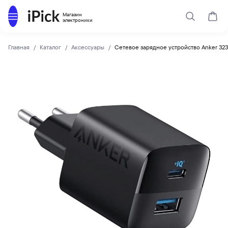
Каталог
Магазин
Поиск
Корз
электроники
Главная
Каталог
Аксессуары
Сетевое зарядное устройство Anker 323
Anker
Купить Сетевое зарядное устройство Anker 323 33W (USB-А