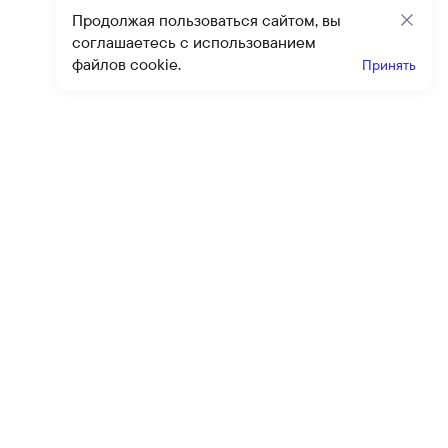
Продолжая пользоваться сайтом, вы
Закр
соглашаетесь с использованием
файлов cookie.
Принять
Получайте эксклюзивные
предложения и скидки
Подпи
Подписываясь на рассылку, вы соглашаетесь с условиями
оферты
и
политики конфиденциальности
Каталог
Помощь
Клиентский сервис