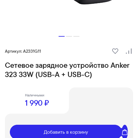
Артикул: A2331G11
В избранн
Сра
Сетевое зарядное устройство Anker
323 33W (USB-А + USB-C)
Наличными
1 990 ₽
Добавить в корзину