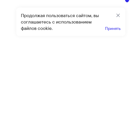
Продолжая пользоваться сайтом, вы
Закр
соглашаетесь с использованием
файлов cookie.
Принять
Получайте эксклюзивные
предложения и скидки
Подпи
Подписываясь на рассылку, вы соглашаетесь с условиями
оферты
и
политики конфиденциальности
Каталог
Помощь