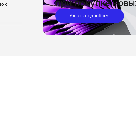
при покупке новы
де с
Узнать подробнее
огоде.
ективнее
, чтобы
е на
прямо с