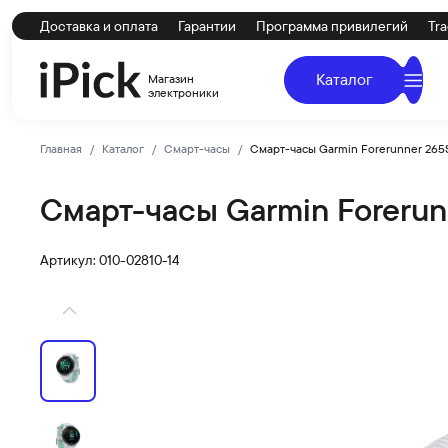
Доставка и оплата
Гарантии
Программа привилегий
Tra
Каталог
Магазин
электроники
Главная
Каталог
Смарт-часы
Смарт-часы Garmin Forerunner 265
Смарт-часы Garmin Forerun
GARMIN
Смарт-часы Garmin Forerunner 265S (белый корпус, с 
Артикул: 010-02810-14