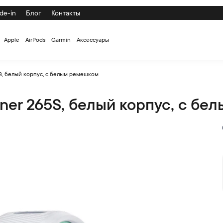
de-in
Блог
Контакты
Apple
AirPods
Garmin
Аксессуары
S, белый корпус, с белым ремешком
ner 265S, белый корпус, с б
белым ремешком) купить по выгодной цене на официальном с