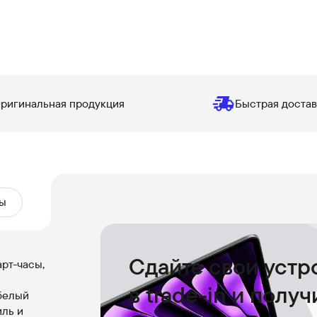
ригинальная продукция
Быстрая достав
ы
Сдайте свои устр
рт-часы,
в trade-in и полу
белый
ль и