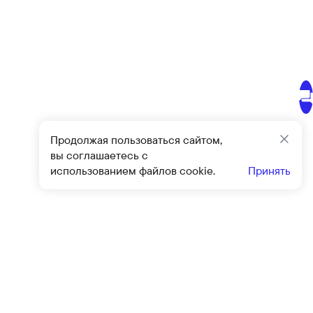
Продолжая пользоваться сайтом,
Закр
вы соглашаетесь с
использованием файлов cookie.
Принять
Подписат
овиями
оферты
и
политики конфиденциальности