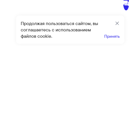
Продолжая пользоваться сайтом, вы
Закр
соглашаетесь с использованием
файлов cookie.
Принять
Получайте эксклюзивные
предложения и скидки
Подпи
Подписываясь на рассылку, вы соглашаетесь с условиями
оферты
и
политики конфиденциальности
Каталог