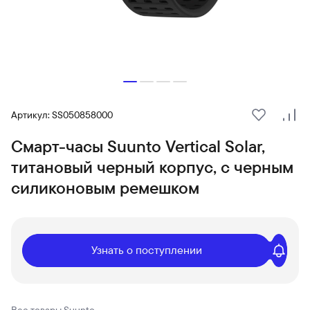
Артикул: SS050858000
В избранн
Сра
Смарт-часы Suunto Vertical Solar,
титановый черный корпус, с черным
силиконовым ремешком
Узнать о поступлении