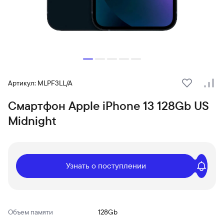
Артикул: MLPF3LL/A
В избранн
Сра
Смартфон Apple iPhone 13 128Gb US
Midnight
Узнать о поступлении
Объем памяти
128Gb