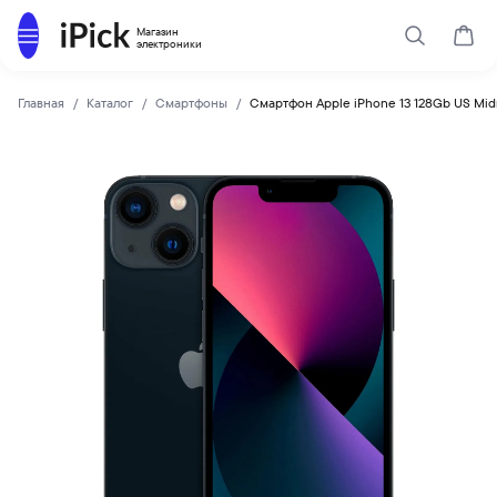
Каталог
Магазин
Поиск
Корз
электроники
Главная
Каталог
Смартфоны
Смартфон Apple iPhone 13 128Gb US Mid
Apple
Купить Смартфон Apple iPhone 13 128Gb US Midnight по ни