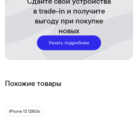
Сдайте свои устройства
- Надёжная защита от воды (IP68)
- Поддержка аксессуаров MagSafe, которые легко
в trade-in и получите
крепятся и обеспечивают более быструю беспроводную
выгоду при покупке
зарядку
новых
Узнать подробнее
Похожие товары
iPhone 13 128Gb