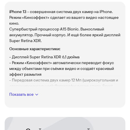
iPhone 13
- совершенная система двух камер на iPhone.
Режим «Киноэффект» сделает из вашего видео настоящее
кино.
Супербыстрый процессор A15 Bionic. Выносливый
аккумулятор. Прочный корпус. И ещё более яркий дисплей
Super Retina XDR.
Основные характеристики:
- Дисплей Super Retina XDR 6,1 дюйма
- Режим «Киноэффект» автоматически переводит фокус
между объектами при съёмке видео и создаёт красивый
эффект размытия
- Передовая система двух камер 12 Мп (широкоугольная и
сверхширокоугольная); Фотографические стили, Smart
HDR 4, Ночной режим, съёмка HDR-видео 4K в стандарте
Показать все
Dolby Vision
- Фронтальная камера TrueDepth 12 Мп: Ночной режим,
съёмка HDR‑видео 4K в стандарте Dolby Vision
- Процессор A15 Bionic — чип, с которым всё мегабыстро
- До 19 часов воспроизведения видео
- Панель Ceramic Shield для повышенной прочности