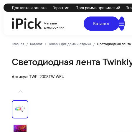
Доставка и оплата
Гарантии
Программа привилегий
Tra
Каталог
Магазин
электроники
Главная
Каталог
Товары для дома и отдыха
Светодиодная лента T
Светодиодная лента Twinkly
Twinkly
Купить Светодиодная лента Twinkly Flex (2 м) 200 диод
Артикул: TWFL200STW-WEU