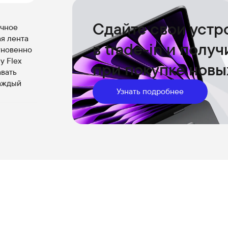
Сдайте свои устр
чное
ая лента
в trade-in и полу
гновенно
y Flex
при покупке новы
авать
каждый
Узнать подробнее
ое,
тобы
эффекты.
ариев —