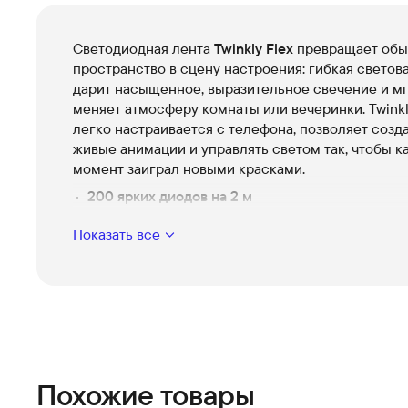
Светодиодная лента
Twinkly Flex
превращает обы
пространство в сцену настроения: гибкая светов
дарит насыщенное, выразительное свечение и м
меняет атмосферу комнаты или вечеринки. Twinkl
легко настраивается с телефона, позволяет созд
живые анимации и управлять светом так, чтобы 
момент заиграл новыми красками.
200 ярких диодов на 2 м
Плотное расположение светодиодов дает ровн
Показать все
кинематографичное покрытие без темных зон.
Точная адресуемость пикселей
Каждый сегмент можно настроить отдельно, ч
получить уникальные переходы и динамичные 
Управление через приложение
Интуитивный контроль цвета, скорости и сцен
всё в пару касаний для создания идеального
Похожие товары
настроения.