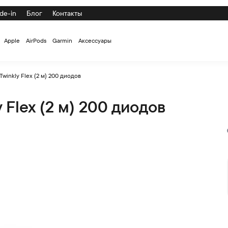
de-in
Блог
Контакты
Apple
AirPods
Garmin
Аксессуары
winkly Flex (2 м) 200 диодов
 Flex (2 м) 200 диодов
ов по низкой цене с доставкой и самовывозом по СПб и Росси