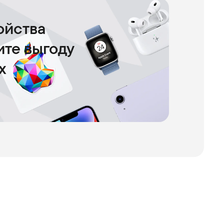
ойства
чите выгоду
х