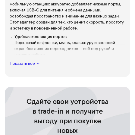
мобильную станцию: аккуратно добавляет нужные порты,
включая USB-C для питания и обмена данными,
освобождая пространство и внимание для важных задач.
Этот адаптер создан для тех, кто ценит скорость, простоту
и эстетику в повседневной работе.
Удобная коллекция портов
Подключайте флешки, мышь, клавиатуру и внешний
экран без лишних переходников — всё под рукой и
готово к работе.
Компактность для путешествий
Показать все
Лёгкий и аккуратный, StayGo mini помещается в сумку и
не утяжеляет багаж, чтобы мобильная работа оставалась
комфортной.
Быстрая передача данных
Мгновенный обмен файлами и стабильное соединение
Сдайте свои устройства
для встреч и презентаций — меньше ожидания, больше
результата.
в trade-in и получите
Простая эксплуатация
выгоду при покупке
Подключил и пользуешься: интуитивно, без лишних
настроек — идеально для повседневных задач и
новых
срочных проектов.