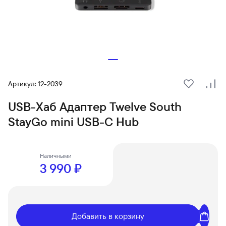
Артикул: 12-2039
В избранн
Сра
USB-Хаб Адаптер Twelve South
StayGo mini USB-C Hub
Наличными
3 990 ₽
Добавить в корзину