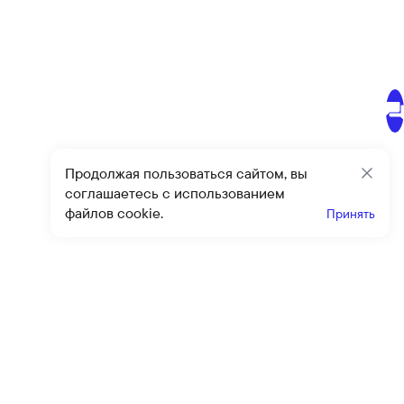
Продолжая пользоваться сайтом, вы
Закр
соглашаетесь с использованием
файлов cookie.
Принять
Получайте эксклюзивные
предложения и скидки
Подпи
Подписываясь на рассылку, вы соглашаетесь с условиями
оферты
и