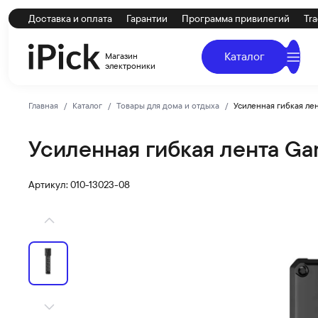
Доставка и оплата
Гарантии
Программа привилегий
Tra
Каталог
Магазин
электроники
Главная
Каталог
Товары для дома и отдыха
Усиленная гибкая лент
Усиленная гибкая лента Garm
GARMIN
Купить Усиленная гибкая лента Garmin (Alpha T 20 и Al
Артикул: 010-13023-08