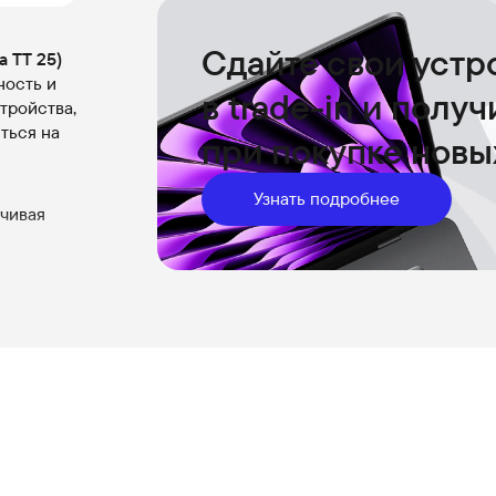
Сдайте свои устр
a TT 25)
ность и
в trade-in и полу
тройства,
ться на
при покупке новы
Узнать подробнее
ечивая
бных
0 и Alpha
ный срок