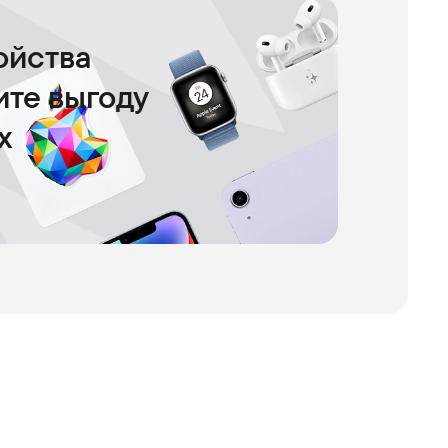
ойства
чите выгоду
х