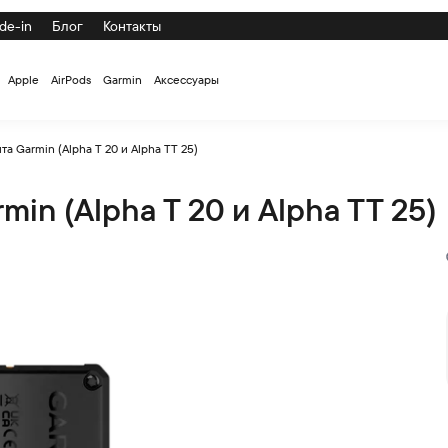
de-in
Блог
Контакты
Apple
AirPods
Garmin
Аксессуары
а Garmin (Alpha T 20 и Alpha TT 25)
in (Alpha T 20 и Alpha TT 25)
pha TT 25) по низкой цене с доставкой и самовывозом по СПб 