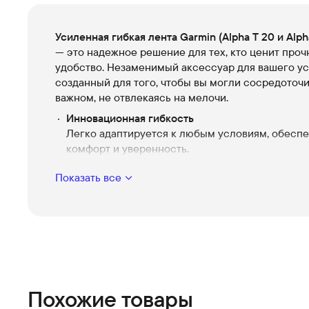
Усиленная гибкая лента Garmin (Alpha T 20 и Alph
— это надежное решение для тех, кто ценит проч
удобство. Незаменимый аксессуар для вашего ус
созданный для того, чтобы вы могли сосредоточи
важном, не отвлекаясь на мелочи.
Инновационная гибкость
Легко адаптируется к любым условиям, обесп
комфорт и уверенность.
Высокая прочность
Показать все
Изготовлена из усиленных материалов, спосо
выдержать любые испытания.
Совместимость
Разработана специально для моделей Alpha T 2
TT 25, что гарантирует идеальную посадку.
Долговечность
Специальное покрытие обеспечивает длитель
Похожие товары
службы и устойчивость к износу.