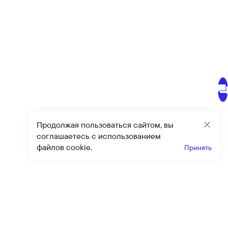
Продолжая пользоваться сайтом, вы
Закр
соглашаетесь с использованием
файлов cookie.
Принять
Получайте эксклюзивные
предложения и скидки
Подпи