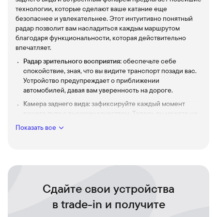
технологии, которые сделают ваше катание еще
безопаснее и увлекательнее. Этот интуитивно понятный
радар позволит вам насладиться каждым маршрутом
благодаря функциональности, которая действительно
впечатляет.
Радар зрительного восприятия:
обеспечьте себе
спокойствие, зная, что вы видите транспорт позади вас.
Устройство предупреждает о приближении
автомобилей, давая вам уверенность на дороге.
Камера заднего вида:
зафиксируйте каждый момент
вашего пути с высоким качеством. Теперь вы можете не
только видеть, но и записывать все, что происходит за
Показать все
вами.
Встроенный фонарь:
яркий и надежный луч света,
который улучшает вашу видимость и заметность для
других участников движения. Катайтесь даже в темное
время суток с абсолютной уверенностью.
Сдайте свои устройства
Беспроводная связь:
легко интегрируется с другими
устройствами и обеспечивает вам максимум комфорта в
в trade-in и получите
поездке.