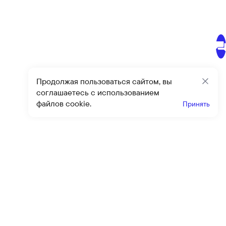
Продолжая пользоваться сайтом, вы
Закр
соглашаетесь с использованием
файлов cookie.
Принять
Получайте эксклюзивные
предложения и скидки
Подпи
Подписываясь на рассылку, вы соглашаетесь с условиями
оферты
и
политики конфиденциальности