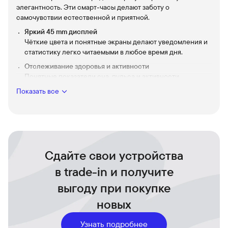
элегантность. Эти смарт-часы делают заботу о
самочувствии естественной и приятной.
Яркий 45 mm дисплей
Чёткие цвета и понятные экраны делают уведомления и
статистику легко читаемыми в любое время дня.
Отслеживание здоровья и активности
Понятные показатели сна, пульса и активности
помогают лучше планировать день и сохранять баланс
Показать все
между движением и отдыхом.
Длительная автономность
Энергия на несколько дней — меньше забот о зарядке и
больше времени на важные дела и тренировки.
Стильный и удобный дизайн
Сдайте свои устройства
Угольно-серый корпус, мягкий черный и коричневый
кожанный ремешок создают выразительный образ и
в trade-in и получите
комфорт при длительном ношении.
выгоду при покупке
Умные функции для повседневности
Управление музыкой, уведомления и удобные опции
новых
делают Venu 4 незаменимым спутником в городе и на
тренировке.
Узнать подробнее