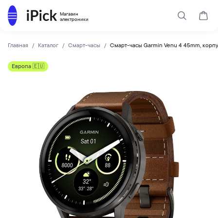
Каталог
Магазин
Поиск
Корз
электроники
Главная
Каталог
Смарт-часы
Смарт-часы Garmin Venu 4 45mm, корп
GARMIN
Купить Смарт-часы Garmin Venu 4 45mm, корпус «угольно-
Европа 🇪🇺