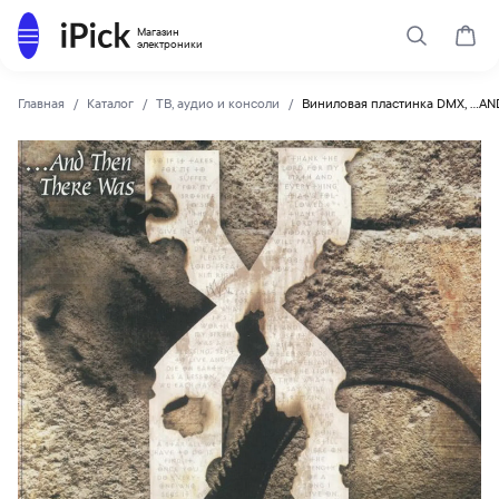
Каталог
Магазин
Поиск
Корз
электроники
Главная
Каталог
ТВ, аудио и консоли
Виниловая пластинка DMX, ...A
no-brand
Купить Виниловая пластинка DMX, ...AND THEN THERE WAS X