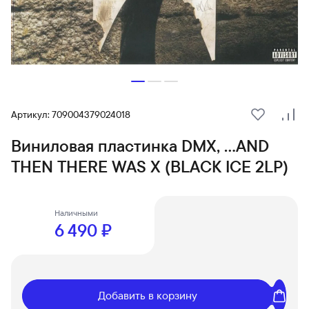
Артикул: 709004379024018
В избранн
Сра
Виниловая пластинка DMX, ...AND
THEN THERE WAS X (BLACK ICE 2LP)
Наличными
6 490 ₽
Добавить в корзину