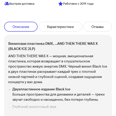
Быстрая доставка
Работаем с 2019 года
Описание
Характеристики
Отзывы
Виниловая пластинка DMX, ...AND THEN THERE WAS X
(BLACK ICE 2LP)
AND THEN THERE WAS X — мощная, эмоциональная
пластинка, которая возвращает в слушательское
пространство живую энергию DMX. Чёрный винил Black Ice
в двух пластинах раскрывает каждый трек с плотной
низкой партией и глубокой сценой, создавая ощущение
концерта у вас дома.
Двухпластинное издание Black Ice
Больше пространства для динамики и деталей — треки
звучат свободно и насыщенно, без потери глубины.
Глубокий аналоговый звук
Тёплая, текстурная подача, где голос DMX ощущается