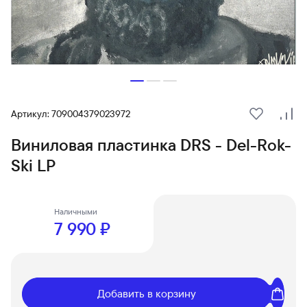
Артикул: 709004379023972
В избранн
Сра
Виниловая пластинка DRS - Del-Rok-
Ski LP
Наличными
7 990 ₽
Добавить в корзину