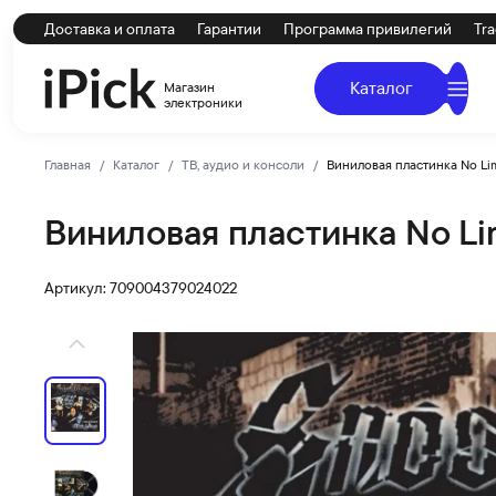
Доставка и оплата
Гарантии
Программа привилегий
Tra
Каталог
Магазин
электроники
Главная
Каталог
ТВ, аудио и консоли
Виниловая пластинка No Limi
Виниловая пластинка No Limi
no-brand
Купить Виниловая пластинка No Limit Top Dogg (Clear L
Артикул: 709004379024022