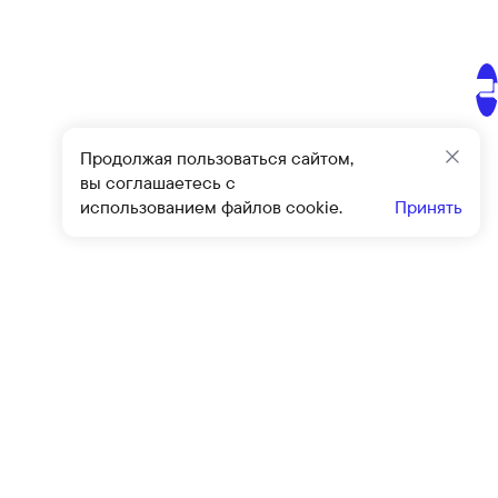
Продолжая пользоваться сайтом,
Закр
вы соглашаетесь с
использованием файлов cookie.
Принять
Подписат
овиями
оферты
и
политики конфиденциальности
Клиентский сервис