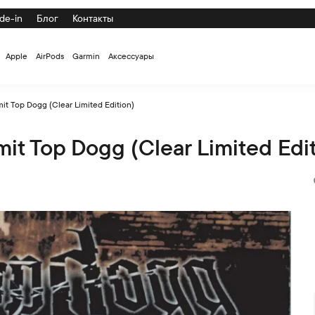
de-in
Блог
Контакты
Apple
AirPods
Garmin
Аксессуары
t Top Dogg (Clear Limited Edition)
t Top Dogg (Clear Limited Edit
imited Edition) по низкой цене с доставкой и самовывозом по