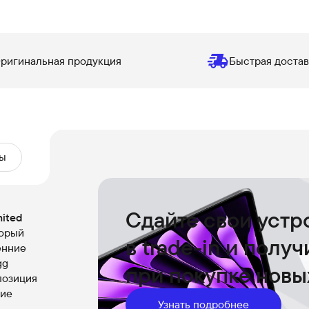
ригинальная продукция
Быстрая достав
ы
Сдайте свои устр
mited
торый
в trade-in и полу
енние
gg
при покупке новы
позиция
ние
Узнать подробнее