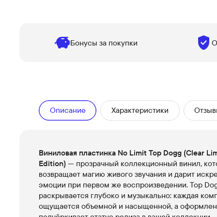
Бонусы за покупки
О
Описание
Характеристики
Отзыв
Виниловая пластинка No Limit Top Dogg (Clear Li
Edition)
— прозрачный коллекционный винил, ко
возвращает магию живого звучания и дарит искр
эмоции при первом же воспроизведении. Top Do
раскрывается глубоко и музыкально: каждая ком
ощущается объемной и насыщенной, а оформле
подчёркивает статус релиза в вашей коллекции.