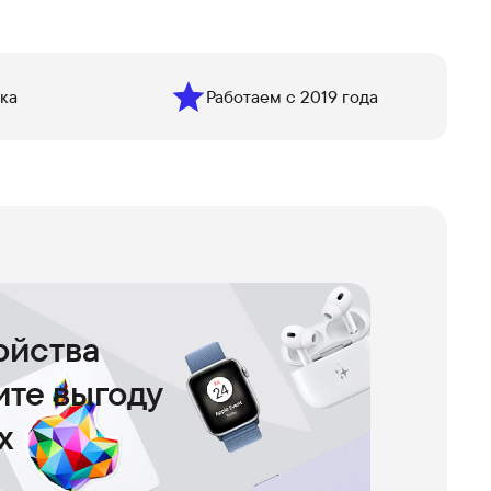
ка
Работаем с 2019 года
ойства
чите выгоду
х