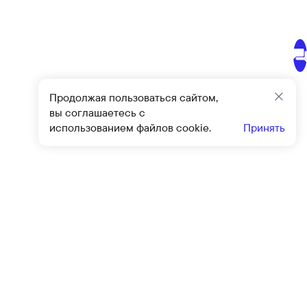
Продолжая пользоваться сайтом,
Закр
вы соглашаетесь с
использованием файлов cookie.
Принять
Подписат
овиями
оферты
и
политики конфиденциальности
Клиентский сервис