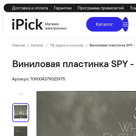
Доставка и оплата
Гарантии
Программа привилегий
Tra
Каталог
Магазин
электроники
Главная
Каталог
ТВ, аудио и консоли
Виниловая пластинка SPY -
Виниловая пластинка SPY - 
no-brand
Купить Виниловая пластинка SPY - What The Future Hold
Артикул: 709004379023975