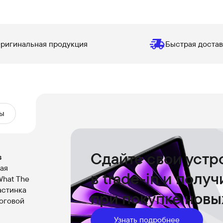
ригинальная продукция
Быстрая достав
ы
Сдайте свои устр
s
рая
в trade-in и полу
What The
астинка
при покупке новы
оговой
Узнать подробнее