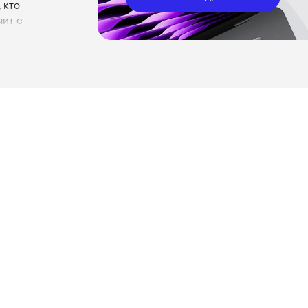
 кто
чит с
ственные
а оживает
ки
а.
ют
олки.
в
 откройте
льте