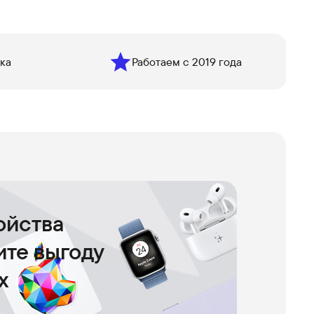
ка
Работаем с 2019 года
ойства
чите выгоду
х