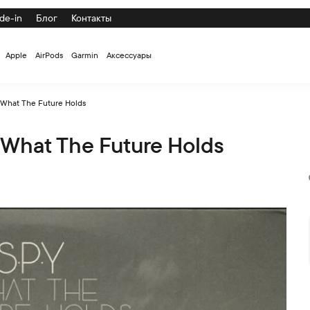
de-in
Блог
Контакты
Apple
AirPods
Garmin
Аксессуары
 What The Future Holds
What The Future Holds
s по низкой цене с доставкой и самовывозом по СПб и России