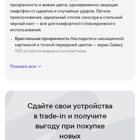
прозрачность и живые цвета, одновременно защищая
смартфон от царапин и случайных ударов. Лёгкое
прикосновение, идеальный отклик сенсора и стильный
чёрный кант — всё для комфортного повседневного
использования.
Кристальная прозрачность
Насладитесь насыщенной
картинкой и точной передачей цветов — экран Galaxy
S25 остаётся живым и контрастным.
Надёжная защита от царапин и ударов
Бережёт
поверхность при ежедневном использовании, сохраняя
Показать все
эстетический вид смартфона и спокойствие владельца.
Точная подгонка и аккуратный дизайн
Тонкая чёрная
рамка подчёркивает стиль устройства и обеспечивает
безупречное прилегание по краям.
Гладкий свайп и олеофобное покрытие
Меньше следов
Сдайте свои устройства
пальцев, лёгкая очистка и естественная отзывчивость
в trade-in и получите
сенсора для комфортного управления.
Простая установка
Процесс без пузырьков и лишних
выгоду при покупке
забот — стекло ложится ровно и надёжно с первого раза.
новых
Защитите экран своего смартфона Galaxy S25 и