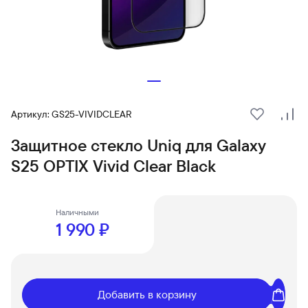
Артикул: GS25-VIVIDCLEAR
В избранн
Сра
Защитное стекло Uniq для Galaxy
S25 OPTIX Vivid Clear Black
Наличными
1 990 ₽
Добавить в корзину