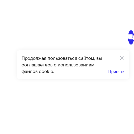
Продолжая пользоваться сайтом, вы
Закр
соглашаетесь с использованием
файлов cookie.
Принять
Получайте эксклюзивные
предложения и скидки
Подпи
Подписываясь на рассылку, вы соглашаетесь с условиями
оферты
и