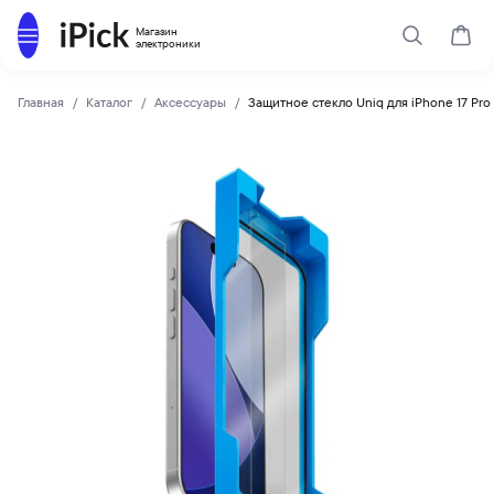
Каталог
Магазин
Поиск
Корз
электроники
Главная
Каталог
Аксессуары
Защитное стекло Uniq для iPhone 17 Pro 
Uniq
Купить Защитное стекло Uniq для iPhone 17 Pro OPTIX EXOF