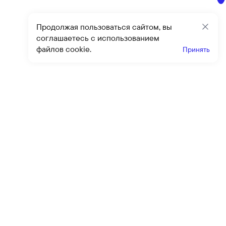
Продолжая пользоваться сайтом, вы
Закр
соглашаетесь с использованием
файлов cookie.
Принять
Получайте эксклюзивные
предложения и скидки
Подпи
Подписываясь на рассылку, вы соглашаетесь с условиями
оферты
и
политики конфиденциальности
Каталог
Помощь