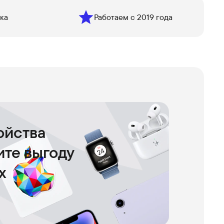
ка
Работаем с 2019 года
ойства
чите выгоду
х