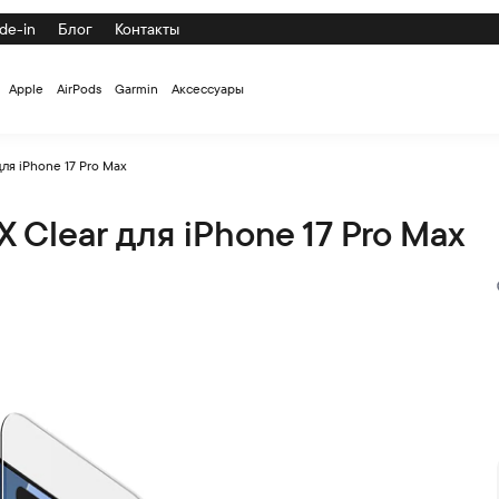
de-in
Блог
Контакты
Apple
AirPods
Garmin
Аксессуары
ля iPhone 17 Pro Max
 Clear для iPhone 17 Pro Max
 Pro Max по низкой цене с доставкой и самовывозом по СПб и