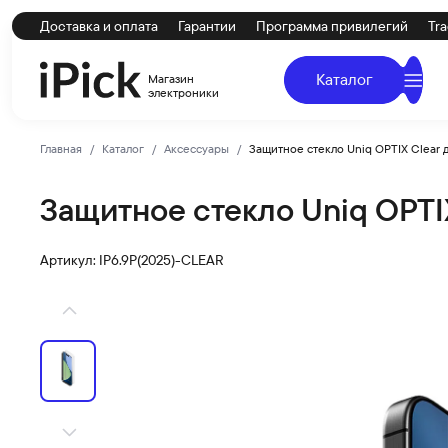
Доставка и оплата
Гарантии
Программа привилегий
Tra
Каталог
Магазин
электроники
Главная
Каталог
Аксессуары
Защитное стекло Uniq OPTIX Clear д
Защитное стекло Uniq OPTIX
Uniq
Купить Защитное стекло Uniq OPTIX Clear для iPhone 17
Артикул: IP6.9P(2025)-CLEAR