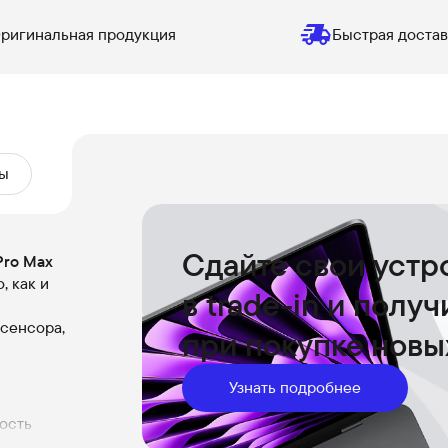
ригинальная продукция
Быстрая достав
ы
Сдайте свои устр
Pro Max
, как и
в trade-in и полу
 сенсора,
при покупке новы
Узнать подробнее
ость
ётся