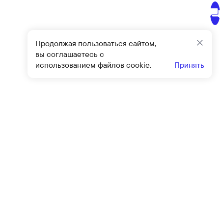
Продолжая пользоваться сайтом,
Закр
вы соглашаетесь с
использованием файлов cookie.
Принять
Подписат
овиями
оферты
и
политики конфиденциальности
Клиентский сервис
Контакты
Блог