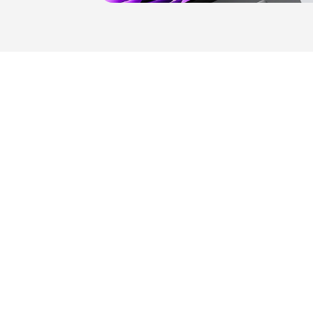
ление
 и
ессуарам,
вежести и