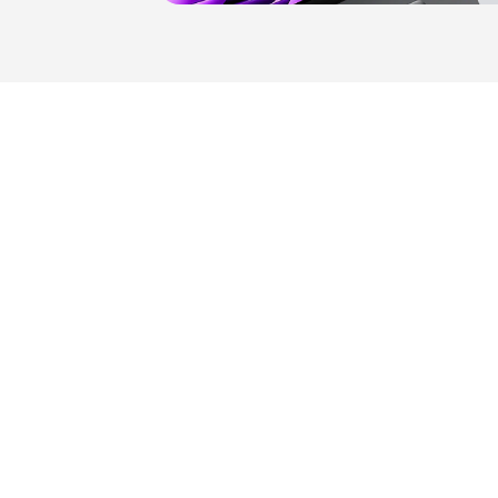
ные цвета
я в
его от
тику.
быстроту
е.
ез
чтобы ваш
 вы