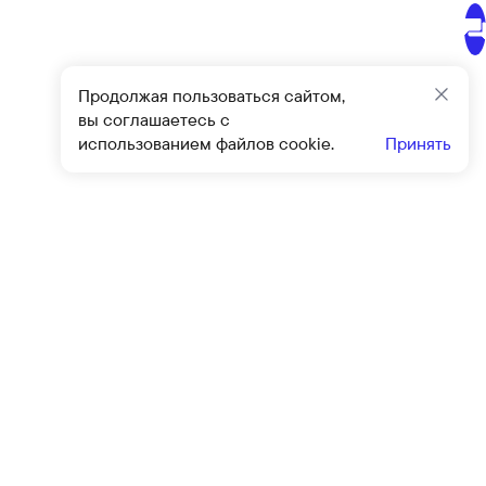
Продолжая пользоваться сайтом,
Закр
вы соглашаетесь с
использованием файлов cookie.
Принять
Подписат
овиями
оферты
и
политики конфиденциальности
Клиентский сервис
Контакты
Блог