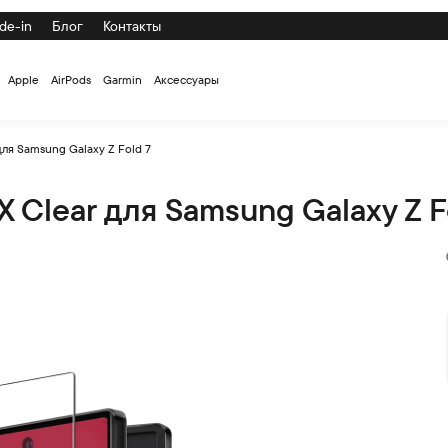
de-in
Блог
Контакты
Apple
AirPods
Garmin
Аксессуары
ля Samsung Galaxy Z Fold 7
 Clear для Samsung Galaxy Z F
alaxy Z Fold 7 по низкой цене с доставкой и самовывозом по