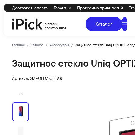
Доставка и оплата
Гарантии
Программа привилегий
Tra
Каталог
Магазин
электроники
Главная
Каталог
Аксессуары
Защитное стекло Uniq OPTIX Clear д
Защитное стекло Uniq OPTIX
Uniq
Купить Защитное стекло Uniq OPTIX Clear для Samsung G
Артикул: GZFOLD7-CLEAR