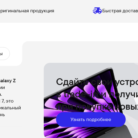
ригинальная продукция
Быстрая достав
ы
Сдайте свои устр
alaxy Z
ии
в trade-in и полу
.
7, это
при покупке новы
никальный
нь
Узнать подробнее
текло