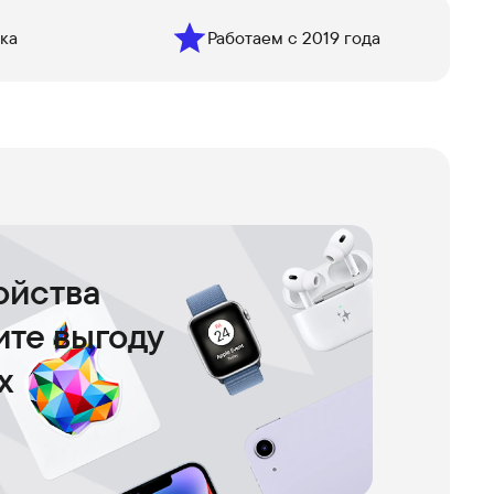
ка
Работаем с 2019 года
ойства
чите выгоду
х