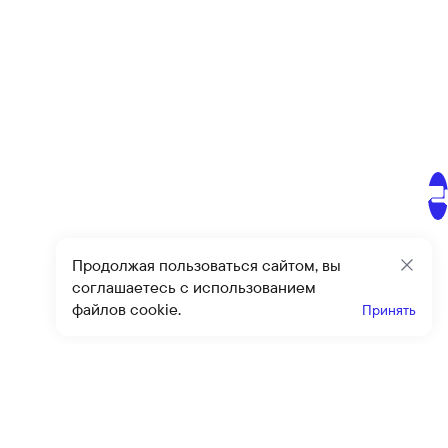
Продолжая пользоваться сайтом, вы
Закр
соглашаетесь с использованием
файлов cookie.
Принять
Получайте эксклюзивные
предложения и скидки