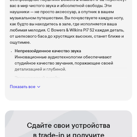
вас в мир чистого звука и абсолютной свободы. Эти
наушники — не просто аксессуар, а спутник в вашем
музыкальном путешествии. Вы почувствуете каждую ноту,
как будто вы находитесь в зале, где исполняется ваша
любимая мелодия. С Bowers & Wilkins Pi7 S2 каждая деталь,
от шелкового баса до хрустящих высоких, станет ближе и
ощутимее.
Непревзойденное качество звука
Инновационные аудиотехнологии обеспечивают
студийное качество звучания, поражающее своей
детализацией и глубиной.
Эргономичный дизайн
Эти наушники удобно сидят в ушах, позволяя вам
Показать все
наслаждаться музыкой часами напролет без малейшего
дискомфорта.
Умное шумоподавление
Функция активного шумоподавления позволяет вам
погружаться в мир музыки, не отвлекаясь на
посторонние звуки.
Сдайте свои устройства
Долгое время автономной работы
в trade-in и получите