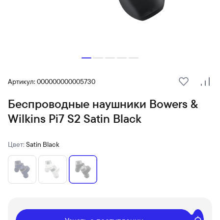
Артикул: 000000000005730
В избранн
Сра
Беспроводные наушники Bowers &
Wilkins Pi7 S2 Satin Black
Цвет:
Satin Black