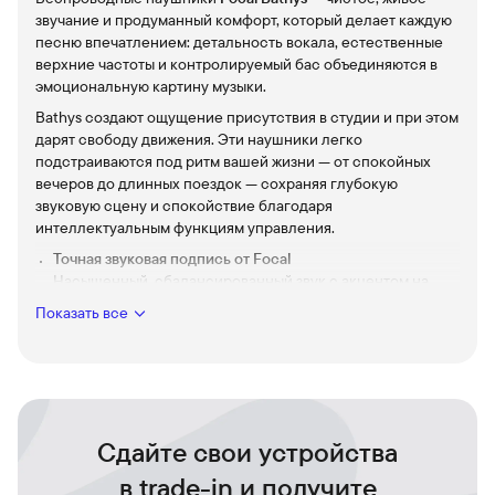
звучание и продуманный комфорт, который делает каждую
песню впечатлением: детальность вокала, естественные
верхние частоты и контролируемый бас объединяются в
эмоциональную картину музыки.
Bathys создают ощущение присутствия в студии и при этом
дарят свободу движения. Эти наушники легко
подстраиваются под ритм вашей жизни — от спокойных
вечеров до длинных поездок — сохраняя глубокую
звуковую сцену и спокойствие благодаря
интеллектуальным функциям управления.
Точная звуковая подпись от Focal
Насыщенный, сбалансированный звук с акцентом на
деталях — музыка раскрывается с новой эмоциональной
Показать все
глубиной.
Активное шумоподавление
Сокращает фоновые шумы, чтобы вы могли полностью
погрузиться в любимые композиции или
сосредоточиться на звонке.
Сдайте свои устройства
Комфорт для длительного прослушивания
Лёгкая посадка и мягкие амбушюры позволяют
в trade-in и получите