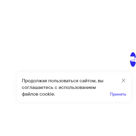
Продолжая пользоваться сайтом, вы
Закр
соглашаетесь с использованием
файлов cookie.
Принять
Получайте эксклюзивные
предложения и скидки