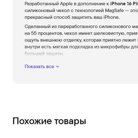
Разработанный Apple в дополнение к
iPhone 16 Pl
силиконовый чехол с технологией MagSafe — это
прекрасный способ защитить ваш iPhone.
Сделанный из переработанного силиконового м
на 55 процентов, чехол имеет шелковистую, прия
ощупь внешнюю отделку, которая приятно лежит в
внутри есть мягкая подкладка из микрофибры дл
большей защиты.
Этот чехол прекрасно работает с Camera Control.
Показать все
оснащен сапфировым стеклом, соединенным с
проводящим слоем, для передачи движений паль
Camera Control.
Благодаря встроенным магнитам, которые идеал
подходят для iPhone 16, этот чехол обеспечивает
волшебное крепление и более быструю беспро
зарядку каждый раз. Когда придет время заряжать
Похожие товары
оставьте чехол на iPhone и прикрепите зарядное
устройство MagSafe или установите его на заряд
устройство с сертификатом Qi2 или Qi.