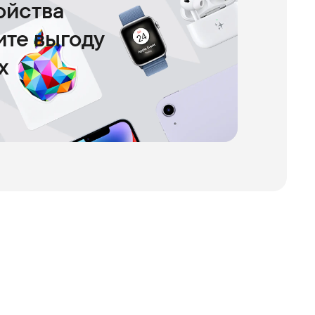
ойства
чите выгоду
х