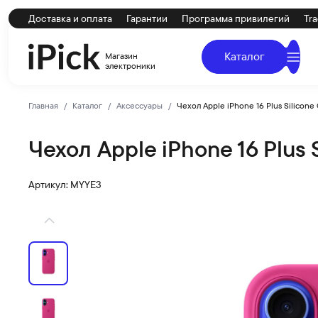
Доставка и оплата
Гарантии
Программа привилегий
Tra
Каталог
Магазин
электроники
Главная
Каталог
Аксессуары
Чехол Apple iPhone 16 Plus Silicone
Чехол Apple iPhone 16 Plus 
Apple
Купить Чехол Apple iPhone 16 Plus Silicone Case with 
Артикул: MYYE3