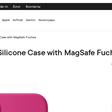
de-in
Блог
Контакты
Apple
AirPods
Garmin
Аксессуары
 Case with MagSafe Fuchsia
Silicone Case with MagSafe Fuc
MagSafe Fuchsia по низкой цене с доставкой и самовывозом по 