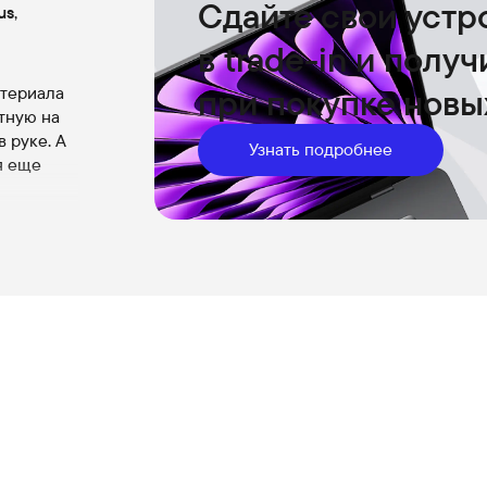
Сдайте свои устр
us
,
в trade-in и полу
при покупке новы
атериала
тную на
 руке. А
Узнать подробнее
я еще
 Он
цев на
ьно
водную
, просто
ное