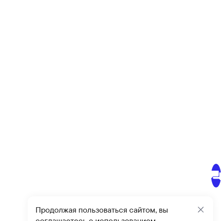
Продолжая пользоваться сайтом, вы
Закр
соглашаетесь с использованием