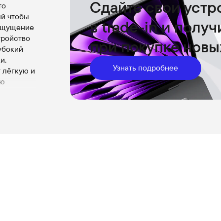
Сдайте свои устр
то
ый чтобы
в trade-in и полу
 ощущение
тройство
при покупке новы
убокий
и.
Узнать подробнее
 лёгкую и
ую
рая с
сунок и
ры iPhone
пкам и
ус от