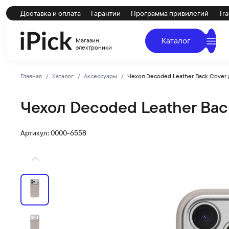
Доставка и оплата
Гарантии
Программа привилегий
Tra
Каталог
Магазин
электроники
Главная
Каталог
Аксессуары
Чехол Decoded Leather Back Cover д
Чехол Decoded Leather Back 
Decoded
Купить Чехол Decoded Leather Back Cover для iPhone 17
Артикул: 0000-6558