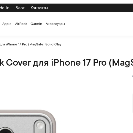
de-in
Блог
Контакты
Apple
AirPods
Garmin
Аксессуары
ля iPhone 17 Pro (MagSafe) Solid Clay
Cover для iPhone 17 Pro (MagSa
 Pro (MagSafe) Solid Clay по низкой цене с доставкой и само