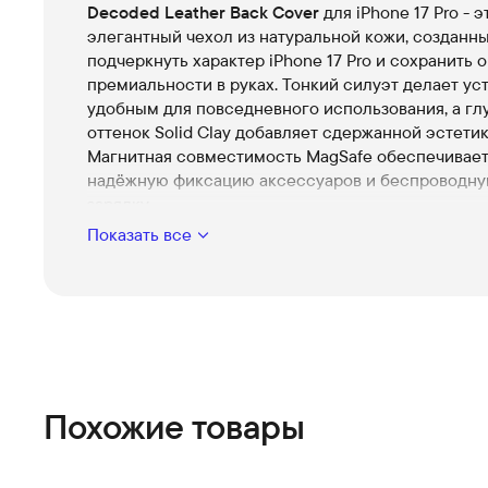
Decoded Leather Back Cover
для iPhone 17 Pro - э
элегантный чехол из натуральной кожи, созданн
подчеркнуть характер iPhone 17 Pro и сохранить
премиальности в руках. Тонкий силуэт делает ус
удобным для повседневного использования, а гл
оттенок Solid Clay добавляет сдержанной эстетик
Магнитная совместимость MagSafe обеспечивает
надёжную фиксацию аксессуаров и беспроводн
зарядку.
Показать все
Премиальная кожа
Натуральная текстура, приятная на ощупь, кото
течением времени приобретает уникальный ри
только улучшает внешний вид.
Безупречная посадка
Точная конструкция идеально повторяет конту
17 Pro, оставляя свободный доступ ко всем кно
камерам.
Похожие товары
Защитная внутренняя подкладка
Мягкая микрофибра внутри предохраняет корп