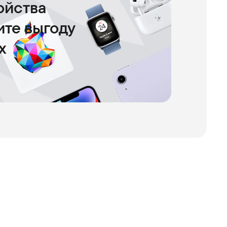
ойства
чите выгоду
х