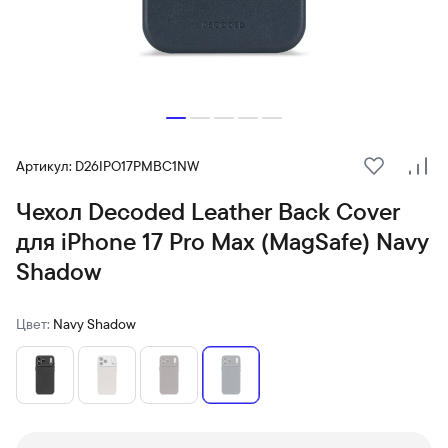
Артикул: D26IPO17PMBC1NW
В избранн
Сра
Чехол Decoded Leather Back Cover
для iPhone 17 Pro Max (MagSafe) Navy
Shadow
Цвет:
Navy Shadow