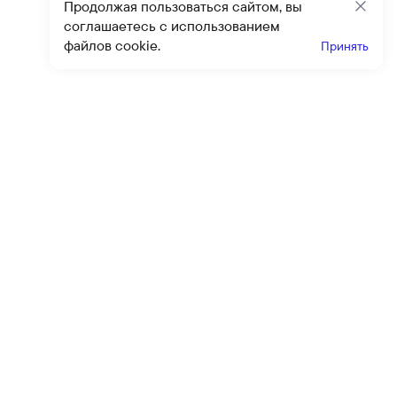
Продолжая пользоваться сайтом, вы
Закр
соглашаетесь с использованием
файлов cookie.
Принять
Получайте эксклюзивные
предложения и скидки
Подпи
Подписываясь на рассылку, вы соглашаетесь с условиями
оферты
и
политики конфиденциальности
Каталог
Помощь
Клиентский сервис