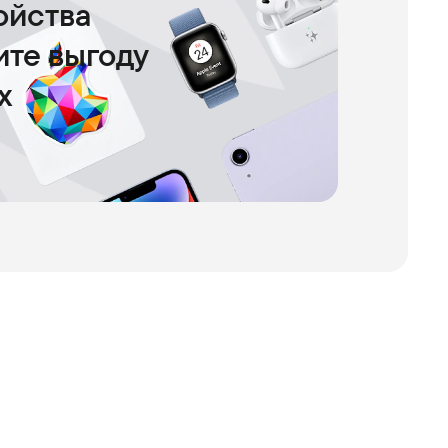
ойства
чите выгоду
х