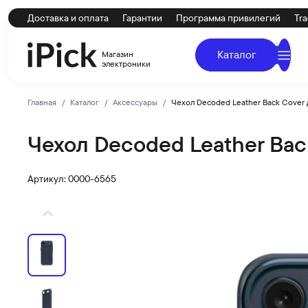
Доставка и оплата
Гарантии
Программа привилегий
Tra
Каталог
Магазин
электроники
Главная
Каталог
Аксессуары
Чехол Decoded Leather Back Cover 
Чехол Decoded Leather Back
Decoded
Купить Чехол Decoded Leather Back Cover для iPhone A
Артикул: 0000-6565