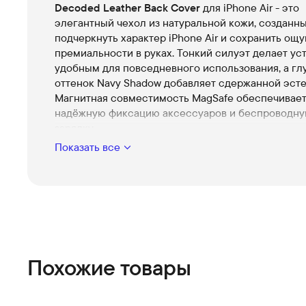
Decoded Leather Back Cover
для iPhone Air - это
элегантный чехол из натуральной кожи, созданн
подчеркнуть характер iPhone Air и сохранить ощ
премиальности в руках. Тонкий силуэт делает ус
удобным для повседневного использования, а гл
оттенок Navy Shadow добавляет сдержанной эсте
Магнитная совместимость MagSafe обеспечивает
надёжную фиксацию аксессуаров и беспроводн
зарядку.
Показать все
Премиальная кожа
Натуральная текстура, приятная на ощупь, кото
течением времени приобретает уникальный ри
только улучшает внешний вид.
Безупречная посадка
Точная конструкция идеально повторяет конту
Air, оставляя свободный доступ ко всем кнопка
камерам.
Похожие товары
Защитная внутренняя подкладка
Мягкая микрофибра внутри предохраняет корп