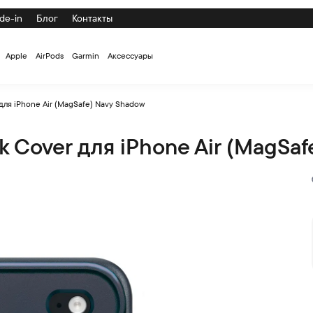
de-in
Блог
Контакты
Apple
AirPods
Garmin
Аксессуары
для iPhone Air (MagSafe) Navy Shadow
 Cover для iPhone Air (MagSaf
ir (MagSafe) Navy Shadow по низкой цене с доставкой и само