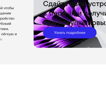
Сдайте свои устр
ый чтобы
в trade-in и полу
ущение
тройство
при покупке новы
убокий
тики.
Узнать подробнее
 лёгкую и
ую
рая с
сунок и
ры iPhone
м и
ус от