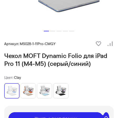
Артикул: MS028-1-11Pro-CMGY
В избранн
Сра
Чехол MOFT Dynamic Folio для iPad
Pro 11 (M4-M5) (серый/синий)
Цвет:
Clay